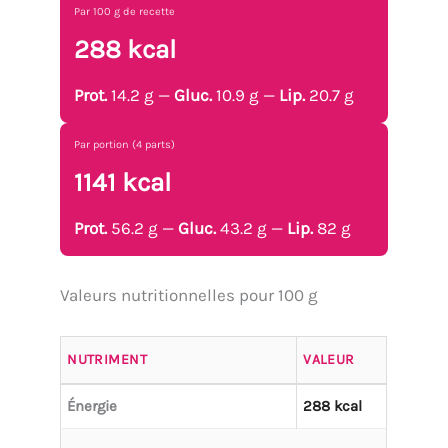
Par 100 g de recette
288 kcal
Prot.
14.2 g —
Gluc.
10.9 g —
Lip.
20.7 g
Par portion (4 parts)
1141 kcal
Prot.
56.2 g —
Gluc.
43.2 g —
Lip.
82 g
Valeurs nutritionnelles pour 100 g
NUTRIMENT
VALEUR
Énergie
288 kcal