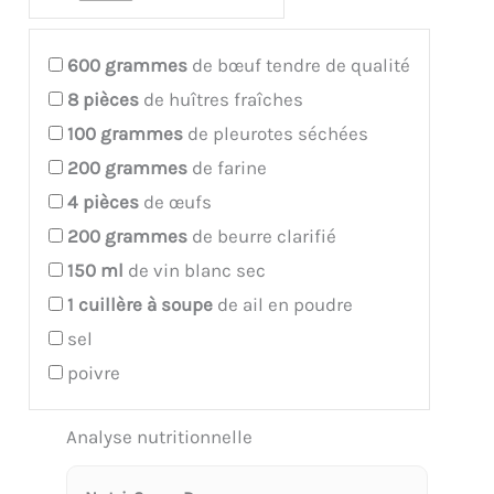
600
grammes
de bœuf tendre de qualité
8
pièces
de huîtres fraîches
100
grammes
de pleurotes séchées
200
grammes
de farine
4
pièces
de œufs
200
grammes
de beurre clarifié
150
ml
de vin blanc sec
1
cuillère à soupe
de ail en poudre
sel
poivre
Analyse nutritionnelle