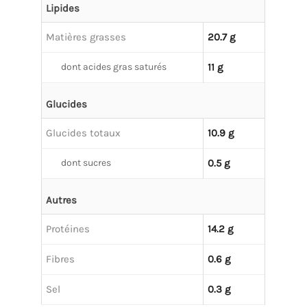
Lipides
Matières grasses
20.7 g
dont acides gras saturés
11 g
Glucides
Glucides totaux
10.9 g
dont sucres
0.5 g
Autres
Protéines
14.2 g
Fibres
0.6 g
Sel
0.3 g