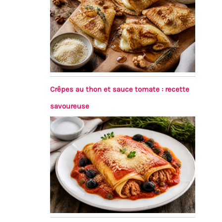
Crêpes au thon et sauce tomate : recette
savoureuse