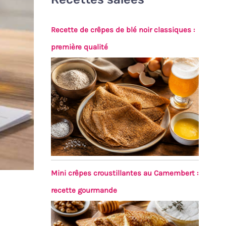
Recette de crêpes de blé noir classiques :
première qualité
Mini crêpes croustillantes au Camembert :
recette gourmande