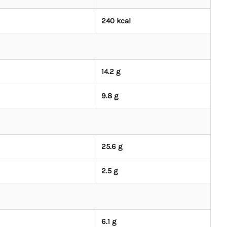
240 kcal
14.2 g
9.8 g
25.6 g
2.5 g
6.1 g