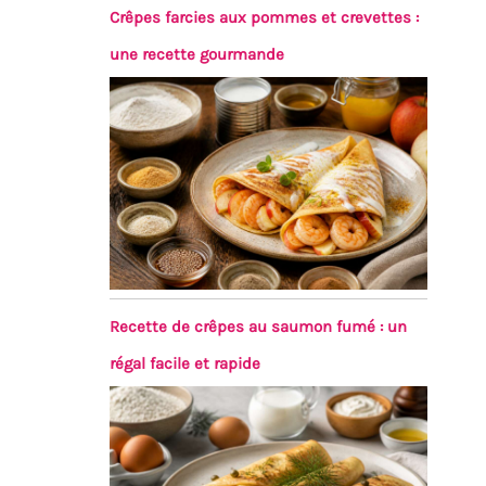
Crêpes farcies aux pommes et crevettes :
une recette gourmande
Recette de crêpes au saumon fumé : un
régal facile et rapide