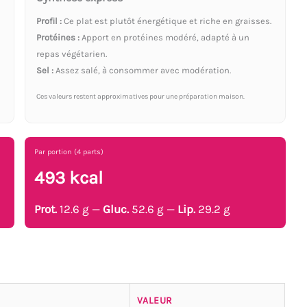
Profil :
Ce plat est plutôt énergétique et riche en graisses.
Protéines :
Apport en protéines modéré, adapté à un
repas végétarien.
Sel :
Assez salé, à consommer avec modération.
Ces valeurs restent approximatives pour une préparation maison.
Par portion (4 parts)
493 kcal
Prot.
12.6 g —
Gluc.
52.6 g —
Lip.
29.2 g
VALEUR