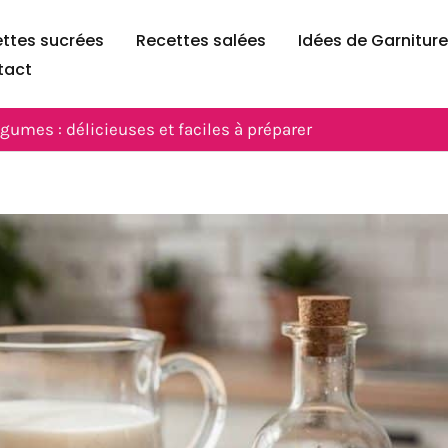
ttes sucrées
Recettes salées
Idées de Garnitur
tact
gumes : délicieuses et faciles à préparer