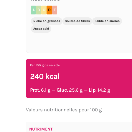
A
B
C
D
E
Riche en graisses
Source de fibres
Faible en sucres
Assez salé
Par 100 g de recette
240 kcal
Prot.
6.1 g —
Gluc.
25.6 g —
Lip.
14.2 g
Valeurs nutritionnelles pour 100 g
NUTRIMENT