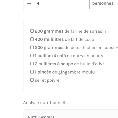
–
personnes
200
grammes
de farine de sarrasin
400
millilitres
de lait de coco
200
grammes
de pois chiches en conser
1
cuillère à café
de curry en poudre
2
cuillères à soupe
de huile d’olive
1
pincée
de gingembre moulu
sel et poivre
Analyse nutritionnelle
Nutri-Score D