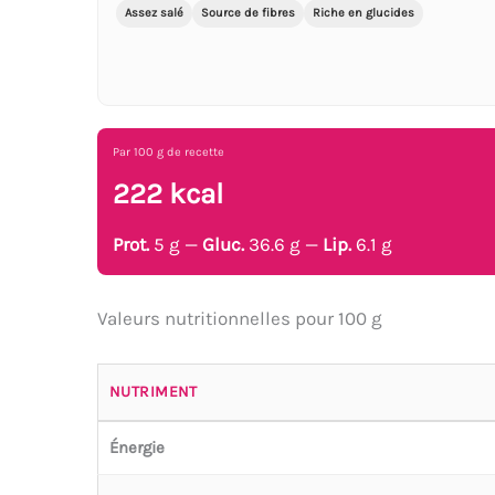
Assez salé
Source de fibres
Riche en glucides
Par 100 g de recette
222 kcal
Prot.
5 g —
Gluc.
36.6 g —
Lip.
6.1 g
Valeurs nutritionnelles pour 100 g
NUTRIMENT
Énergie