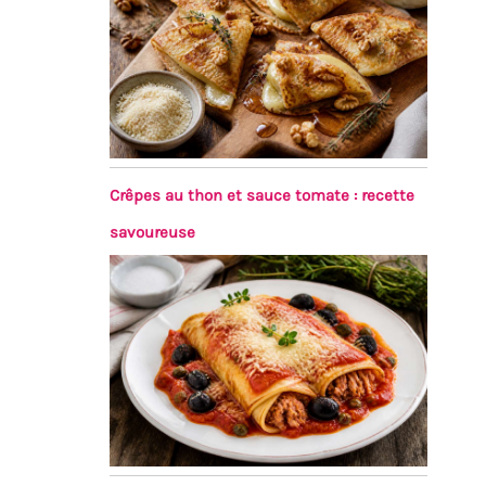
Crêpes au thon et sauce tomate : recette
savoureuse