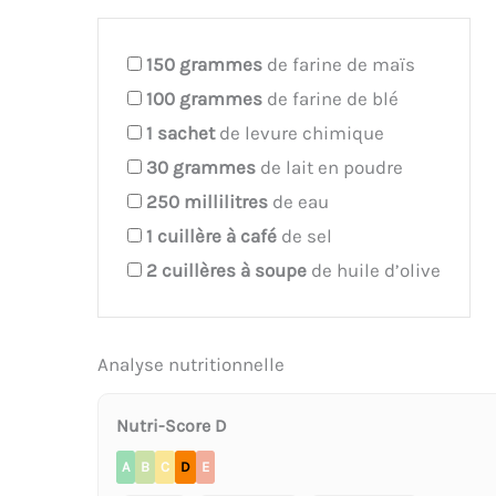
150
grammes
de farine de maïs
100
grammes
de farine de blé
1
sachet
de levure chimique
30
grammes
de lait en poudre
250
millilitres
de eau
1
cuillère à café
de sel
2
cuillères à soupe
de huile d’olive
Analyse nutritionnelle
Nutri-Score D
A
B
C
D
E