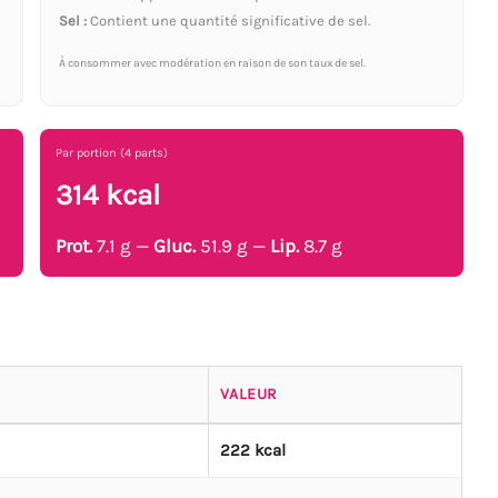
Sel :
Contient une quantité significative de sel.
À consommer avec modération en raison de son taux de sel.
Par portion (4 parts)
314 kcal
Prot.
7.1 g —
Gluc.
51.9 g —
Lip.
8.7 g
VALEUR
222 kcal