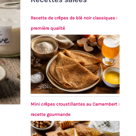
Recette de crêpes de blé noir classiques :
première qualité
Mini crêpes croustillantes au Camembert :
recette gourmande