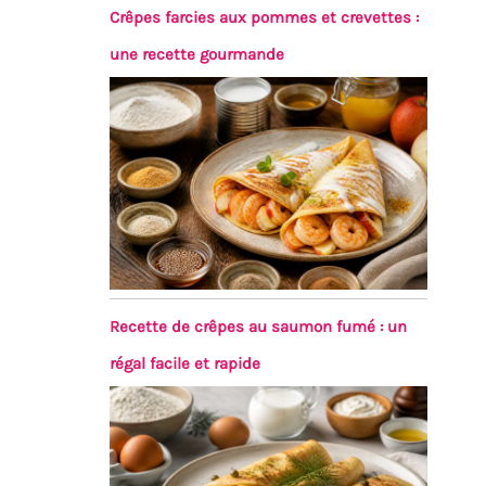
Crêpes farcies aux pommes et crevettes :
une recette gourmande
Recette de crêpes au saumon fumé : un
régal facile et rapide