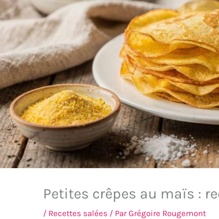
Petites crêpes au maïs : re
/
Recettes salées
/ Par
Grégoire Rougemont