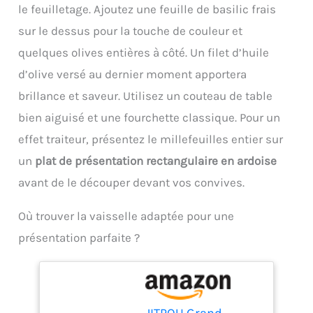
répondre à différents
le feuilletage. Ajoutez une feuille de basilic frais
famille. Utilisation
besoins. Choisissez des
Multifonctionnelle - Le
sur le dessus pour la touche de couleur et
tranches fines (1 mm),
coupe légumes peut
moyennes (2 mm) ou
quelques olives entières à côté. Un filet d’huile
trancher, découper, râper,
épaisses (4 mm) selon
réduire en purée, non
d’olive versé au dernier moment apportera
les ingrédients et les
seulement pour couper
recettes. Afin de
brillance et saveur. Utilisez un couteau de table
les légumes, mais aussi
s’adapter à différents
pour préparer des
bien aiguisé et une fourchette classique. Pour un
ingrédients et types de
compléments
préparation, pour une
effet traiteur, présentez le millefeuilles entier sur
alimentaires pour bébés ;
préparation plus efficace
le panier d'égouttage
un
plat de présentation rectangulaire en ardoise
et flexible Préparation
filtre l'excès d'eau ; le
rapide et efficace –
avant de le découper devant vos convives.
récipient et le couvercle
Tranchez directement sur
fraîcheur peuvent être
une planche à découper
Où trouver la vaisselle adaptée pour une
utilisés au four à micro-
ou une assiette, ou
ondes. Adapté au Micro-
présentation parfaite ?
placez la mandoline au-
Ondes - Les récipients et
dessus d'un bol.. Fruits
couvercles à légumes
et légumes sont coupés
multifonctionnels
en quelques secondes :
peuvent être utilisés
pour carottes, oignons,
comme bac à légumes
JITPOU Grand
courgettes, tomates et