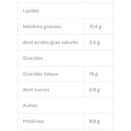
Lipides
Matières grasses
10.4 g
dont acides gras saturés
3.5 g
Glucides
Glucides totaux
18 g
dont sucres
2.8 g
Autres
Protéines
8.8 g