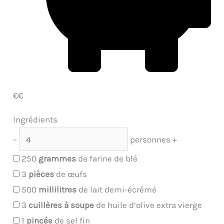
€€
Ingrédients
–
personnes
+
250
grammes
de farine de blé
3
pièces
de œufs
500
millilitres
de lait demi-écrémé
3
cuillères à soupe
de huile d’olive extra vierge
1
pincée
de sel fin