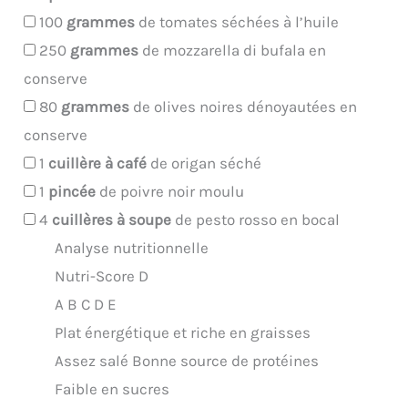
100
grammes
de tomates séchées à l’huile
250
grammes
de mozzarella di bufala en
conserve
80
grammes
de olives noires dénoyautées en
conserve
1
cuillère à café
de origan séché
1
pincée
de poivre noir moulu
4
cuillères à soupe
de pesto rosso en bocal
Analyse nutritionnelle
Nutri-Score D
A
B
C
D
E
Plat énergétique et riche en graisses
Assez salé
Bonne source de protéines
Faible en sucres