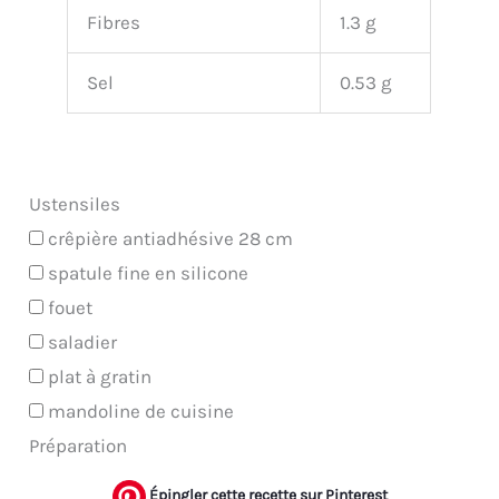
Fibres
1.3 g
Sel
0.53 g
Ustensiles
crêpière antiadhésive 28 cm
spatule fine en silicone
fouet
saladier
plat à gratin
mandoline de cuisine
Préparation
Épingler cette recette sur Pinterest