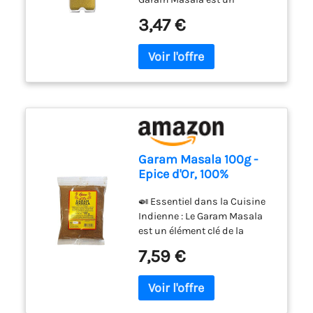
mélange unique d'épices
3,47 €
telles que graines de
coriandre, cumin et
cardamome; il est idéal pour
les curry indiens
authentiques Conditionné en
france
Garam Masala 100g -
Epice d'Or, 100%
Naturel, Sans Additifs,
🍛 Essentiel dans la Cuisine
Sans Arôme Artificiel,
Indienne : Le Garam Masala
Sans Conservateur
est un élément clé de la
cuisine indienne, utilisé dans
7,59 €
une variété de plats, des curry
aux ragoûts, en passant par
les légumes et les viandes. 💯
QUALITÉ : Nous préparons