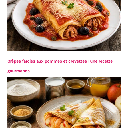
confitures, miel ou gelées au
petit-déjeuner. Explorez leurs
multiples usages pour
apporter organisation et style
à votre quotidien.
Crêpes farcies aux pommes et crevettes : une recette
gourmande