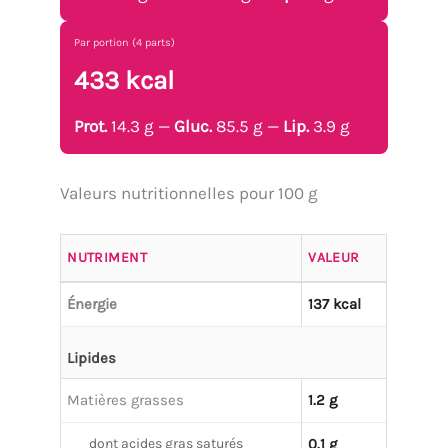
Par portion (4 parts)
433 kcal
Prot.
14.3 g —
Gluc.
85.5 g —
Lip.
3.9 g
Valeurs nutritionnelles pour 100 g
NUTRIMENT
VALEUR
Énergie
137 kcal
Lipides
Matières grasses
1.2 g
dont acides gras saturés
0.1 g