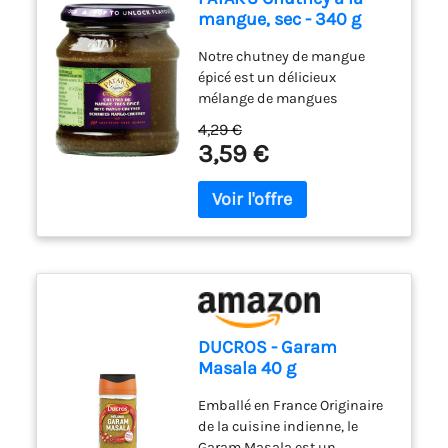
végétariens et sans gluten
mangue, sec - 340 g
Qualité supérieure
Notre chutney de mangue
épicé est un délicieux
mélange de mangues
juteuses avec du piment, du
4,29 €
cumin et de la coriandre.
3,59 €
Parfait avec des pappadums,
en accompagnement de curry
ou avec des sandwichs et du
fromage Niveau de chaleur :
Épicé. Produit de l'inde
Produit adapté aux
végétariens et sans gluten
Qualité supérieure
DUCROS - Garam
Masala 40 g
Emballé en France Originaire
de la cuisine indienne, le
Garam Masala est un