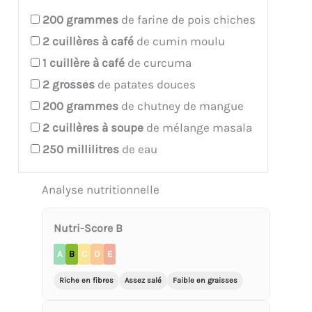
200
grammes
de farine de pois chiches
2
cuillères à café
de cumin moulu
1
cuillère à café
de curcuma
2
grosses
de patates douces
200
grammes
de chutney de mangue
2
cuillères à soupe
de mélange masala
250
millilitres
de eau
Analyse nutritionnelle
Nutri-Score B
A
B
C
D
E
Riche en fibres
Assez salé
Faible en graisses