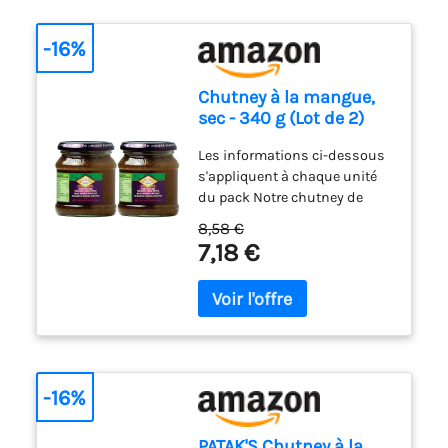
-16%
Chutney à la mangue,
sec - 340 g (Lot de 2)
Les informations ci-dessous
s'appliquent à chaque unité
du pack Notre chutney de
mangue épicé est un
8,58 €
délicieux mélange de
7,18 €
mangues juteuses avec du
piment, du cumin et de la
coriandre. Parfait avec des
pappadums, en
accompagnement de curry ou
avec des sandwichs et du
fromage Niveau de chaleur :
-16%
Épicé. Produit de l'inde
Produit adapté aux
PATAK'S Chutney à la