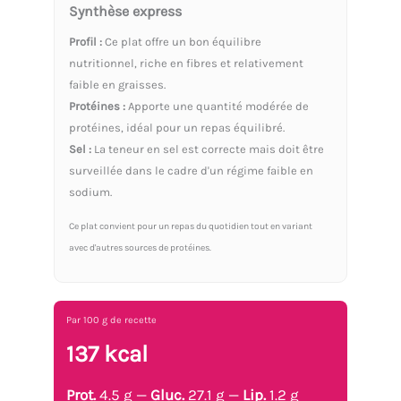
Synthèse express
Profil :
Ce plat offre un bon équilibre
nutritionnel, riche en fibres et relativement
faible en graisses.
Protéines :
Apporte une quantité modérée de
protéines, idéal pour un repas équilibré.
Sel :
La teneur en sel est correcte mais doit être
surveillée dans le cadre d'un régime faible en
sodium.
Ce plat convient pour un repas du quotidien tout en variant
avec d'autres sources de protéines.
Par 100 g de recette
137 kcal
Prot.
4.5 g —
Gluc.
27.1 g —
Lip.
1.2 g