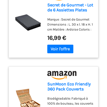
les plats et les desserts, les
Secret de Gourmet - Lot
friandises sucrées et salées,
de 6 Assiettes Plates
les fruits, le fromage et bien
Ardoise II 30cm Gris
d'autres choses encore.
Marque : Secret de Gourmet
PRATIQUE - Pas de glissement
Dimensions : L. 30 x l. 18 x H. 1
de la vaisselle grâce à une
cm Matière : Ardoise Coloris :
surface légèrement
Gris
irrégulière, pieds
16,99 €
antidérapants sur le dessous
CADEAU RAFFINÉ- Original sur
chaque table et une idée de
cadeau chic, des crayons de
couleur pour des lettres et
des décorations individuelles
SunMoon Eco Friendly
360 Pack Couverts
jetables en bois, 16 cm
Biodégradable: Fabriqué à
de long, emballage
100% de bouleau, les couverts
sans plastique,