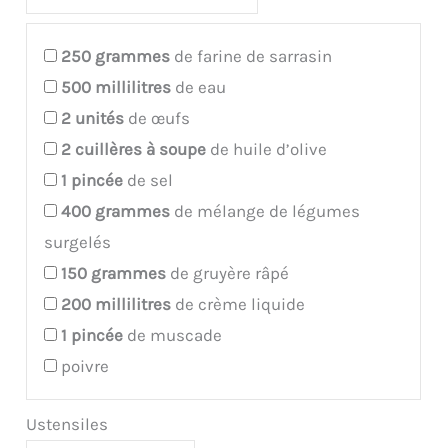
250
grammes
de farine de sarrasin
500
millilitres
de eau
2
unités
de œufs
2
cuillères à soupe
de huile d’olive
1
pincée
de sel
400
grammes
de mélange de légumes
surgelés
150
grammes
de gruyère râpé
200
millilitres
de crème liquide
1
pincée
de muscade
poivre
Ustensiles