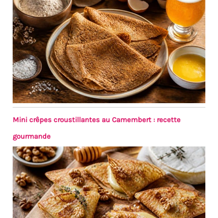
𝐂𝐎𝐍𝐂𝐄𝐏𝐓𝐈𝐎𝐍 𝐈𝐍𝐍𝐎𝐕𝐀𝐍𝐓𝐄
𝐀𝐕𝐄𝐂 𝐄𝐒𝐏𝐀𝐂𝐄
𝐒𝐔𝐏𝐏𝐋É𝐌𝐄𝐍𝐓𝐀𝐈𝐑𝐄 𝐏𝐎𝐔𝐑 𝐋𝐄
𝐏𝐋𝐀𝐓 𝐃𝐄 𝐒𝐄𝐑𝐕𝐈𝐂𝐄 - Plateau
de service avec une étagère
supplémentaire pour séparer
les différents aliments et tout
garder bien rangé, pour
recevoir en toute simplicité.
Mini crêpes croustillantes au Camembert : recette
gourmande