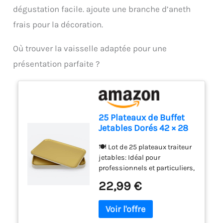
dégustation facile. ajoute une branche d’aneth
frais pour la décoration.
Où trouver la vaisselle adaptée pour une
présentation parfaite ?
25 Plateaux de Buffet
Jetables Dorés 42 × 28
cm – Service en Carton
🍽️ Lot de 25 plateaux traiteur
Épais
jetables: Idéal pour
professionnels et particuliers,
ce pack contient 25 plateaux
22,99 €
dorés résistants en carton
rigide 42x28cm. Parfait pour
les grandes occasions :
buffet, apéritif, mariage ou