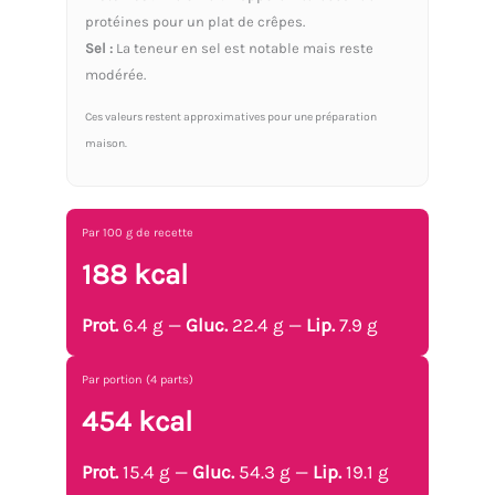
protéines pour un plat de crêpes.
Sel :
La teneur en sel est notable mais reste
modérée.
Ces valeurs restent approximatives pour une préparation
maison.
Par 100 g de recette
188 kcal
Prot.
6.4 g —
Gluc.
22.4 g —
Lip.
7.9 g
Par portion (4 parts)
454 kcal
Prot.
15.4 g —
Gluc.
54.3 g —
Lip.
19.1 g