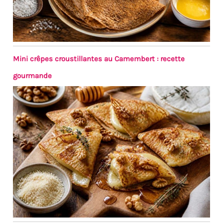
main.
d'enfant, à la main ou au
lave-vaisselle. Les
assiettes de service
s'empilent facilement
pour économiser de
Mini crêpes croustillantes au Camembert : recette
l'espace dans votre
armoire
gourmande