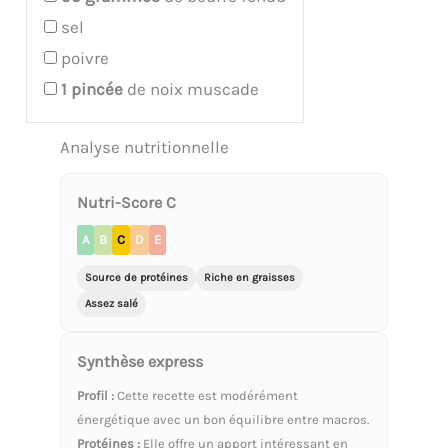
sel
poivre
1
pincée
de noix muscade
Analyse nutritionnelle
Nutri-Score C
A
B
C
D
E
Source de protéines
Riche en graisses
Assez salé
Synthèse express
Profil :
Cette recette est modérément
énergétique avec un bon équilibre entre macros.
Protéines :
Elle offre un apport intéressant en