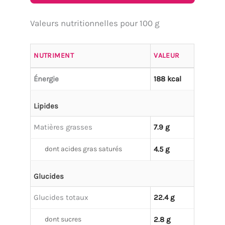
Valeurs nutritionnelles pour 100 g
NUTRIMENT
VALEUR
Énergie
188 kcal
Lipides
Matières grasses
7.9 g
dont acides gras saturés
4.5 g
Glucides
Glucides totaux
22.4 g
dont sucres
2.8 g