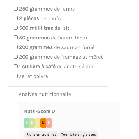
250
grammes
de farine
2
pièces
de oeufs
500
millilitres
de lait
50
grammes
de beurre fondu
200
grammes
de saumon fumé
200
grammes
de fromage st môret
1
cuillère à café
de aneth séché
sel et poivre
Analyse nutritionnelle
Nutri-Score D
A
B
C
D
E
Riche en protéines
Très riche en graisses