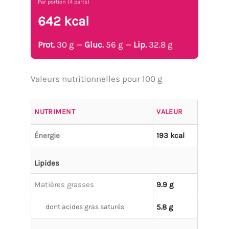
Par portion (4 parts)
642 kcal
Prot.
30 g —
Gluc.
56 g —
Lip.
32.8 g
Valeurs nutritionnelles pour 100 g
NUTRIMENT
VALEUR
Énergie
193 kcal
Lipides
Matières grasses
9.9 g
dont acides gras saturés
5.8 g