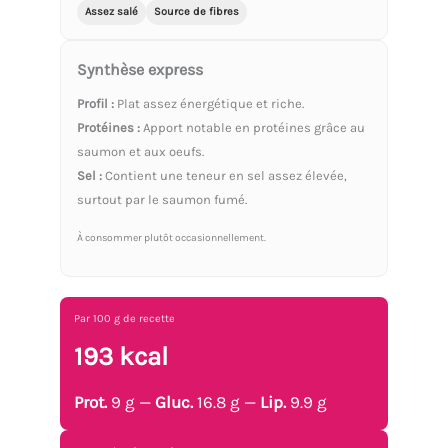
Assez salé
Source de fibres
Synthèse express
Profil :
Plat assez énergétique et riche.
Protéines :
Apport notable en protéines grâce au
saumon et aux oeufs.
Sel :
Contient une teneur en sel assez élevée,
surtout par le saumon fumé.
À consommer plutôt occasionnellement.
Par 100 g de recette
193 kcal
Prot.
9 g —
Gluc.
16.8 g —
Lip.
9.9 g