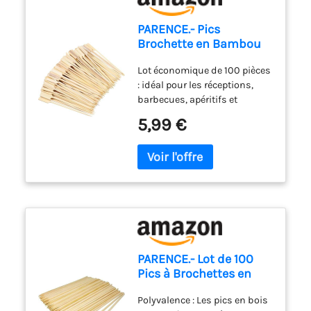
PARENCE.- Pics
Brochette en Bambou
18 cm – Lot de 100 |
Lot économique de 100 pièces
Bâtonnets Cocktail |
: idéal pour les réceptions,
Piques Apéritif et
barbecues, apéritifs et
Barbecue | Accessoires
buffets. Longueur de 15 cm :
pour Fruits, Boisé
5,99 €
parfait pour réaliser des
brochettes de fruits, légumes,
viandes ou amuse-bouches.
Robustes et lisses :
bâtonnets solides offrant
une bonne résistance, avec
une surface polie évitant les
échardes. Prise en main facile
: design avec petit manche
PARENCE.- Lot de 100
plat pour une manipulation
Pics à Brochettes en
simple et sans risque.
Bois/Barbecue,
Polyvalents : conviennent
Polyvalence : Les pics en bois
Brochettes, Fruits,
pour cocktails, barbecue,