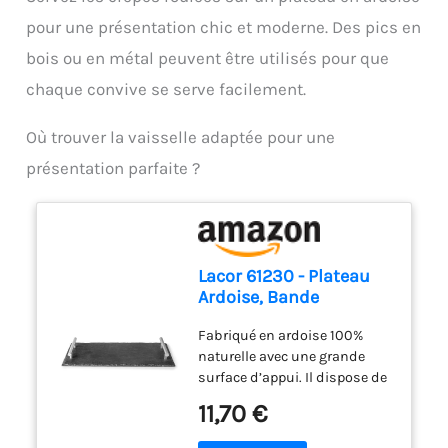
pour une présentation chic et moderne. Des pics en
bois ou en métal peuvent être utilisés pour que
chaque convive se serve facilement.
Où trouver la vaisselle adaptée pour une
présentation parfaite ?
Lacor 61230 - Plateau
Ardoise, Bande
d’Ardoise Noire, Ardoise
Fabriqué en ardoise 100%
100%
naturelle avec une grande
surface d’appui. Il dispose de
2 poignées latérales en acier
11,70 €
inoxydable de haute qualité
pour un transport facile.