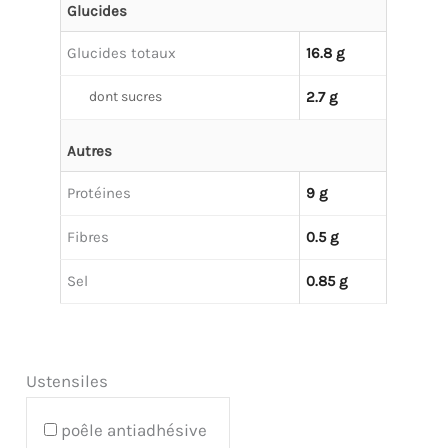
Glucides
Glucides totaux
16.8 g
dont sucres
2.7 g
Autres
Protéines
9 g
Fibres
0.5 g
Sel
0.85 g
Ustensiles
poêle antiadhésive