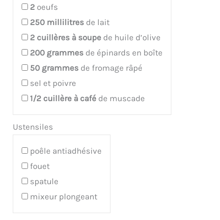
2
oeufs
250
millilitres
de lait
2
cuillères à soupe
de huile d’olive
200
grammes
de épinards en boîte
50
grammes
de fromage râpé
sel et poivre
1/2
cuillère à café
de muscade
Ustensiles
poêle antiadhésive
fouet
spatule
mixeur plongeant