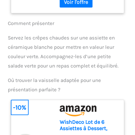
bouton PIED ANTI-
les ingrédients, simplifiant la
ECLABOUSSURES : Le pied
préparation des repas
antiéclaboussures évite les
Contenu de la livraison :
éclaboussures et les dégâts,
Comment présenter
Mixeur plongeant ErgoMixx
pour une expérience plus
600 W avec 2 vitesses et
propre et plus agréable
gobelet doseur
Servez les crêpes chaudes sur une assiette en
DESIGN CONFORTABLE : Une
céramique blanche pour mettre en valeur leur
poignée ergonomique avec
une prise en main texturée,
couleur verte. Accompagnez-les d’une petite
pour expérience plus facile et
salade verte pour un repas complet et équilibré.
plus confortable, idéal pour
une utilisation fréquente
DURABLE : 2 lames Zelkrom
Où trouver la vaisselle adaptée pour une
qui garantissent des
présentation parfaite ?
performances durables
REPARABILITE 15 ANS AU
JUSTE PRIX : engagement de
-10%
réparabilité 15 ans au juste
prix grâce à notre réseau de
WishDeco Lot de 6
6200 réparateurs dans le
Assiettes à Dessert,
monde, pour contribuer à la
Assiette Blanche