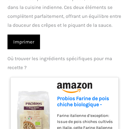
dans la cuisine indienne. Ces deux éléments se
complètent parfaitement, offrant un équilibre entre
la douceur des crêpes et le piquant de la sauce.
Imprimer
Où trouver les ingrédients spécifiques pour ma
recette ?
Probios Farine de pois
chiche biologique -
Sans gluten - Riche en
Farine italienne d’exception:
protéines et en fibres -
Issue de pois chiches cultivés
375 g
en Italie, cette Farine Italienne