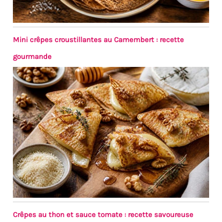
couverts jetables en bois,
vous pouvez profiter de la
commodité et de la facilité
d'utilisation des couverts
Mini crêpes croustillantes au Camembert : recette
jetables sans nuire à
l'environnement. Toutes les
gourmande
cuillères jetables en bois
sont pressées à chaud, elles
peuvent se déformer si elles
sont laissées longtemps
dans un liquide. Veuillez
donc noter qu'il ne faut pas
laisser les cuillères dans la
soupe, le miel ou d'autres
liquides pendant une longue
période.
Crêpes au thon et sauce tomate : recette savoureuse