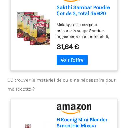
Sakthi Sambar Poudre
(lot de 3, total de 620
ml)
Mélange d'épices pour
préparer la soupe Sambar
Ingrédients : coriandre, chili,
Black Gram Dhall, Fenugrek,
31,64 €
sel, feuilles de curry, cumin,
poivre, moutarde, Asafortida,
curcuma, gingembre, toor
Dhall, huile de noix de fond
raffinée. Produit en Inde.
Où trouver le matériel de cuisine nécessaire pour
ma recette ?
H.Koenig Mini Blender
Smoothie Mixeur