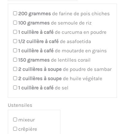
200
grammes
de farine de pois chiches
100
grammes
de semoule de riz
1
cuillère à café
de curcuma en poudre
1/2
cuillère à café
de asafoetida
1
cuillère à café
de moutarde en grains
150
grammes
de lentilles corail
2
cuillères à soupe
de poudre de sambar
2
cuillères à soupe
de huile végétale
1
cuillère à café
de sel
Ustensiles
mixeur
crêpière