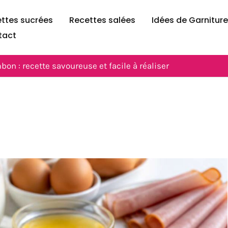
ttes sucrées
Recettes salées
Idées de Garnitur
tact
bon : recette savoureuse et facile à réaliser