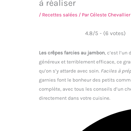
à réaliser
/
Recettes salées
/ Par
Céleste Chevallier
4.8/5 - (6 votes)
Les crêpes farcies au jambon
, c’est l’un
généreux et terriblement efficace, ce gr
qu’on s’y attarde avec soin.
Faciles à pré
garnies font le bonheur des petits comme
complète, avec tous les conseils d’un ch
directement dans votre cuisine.