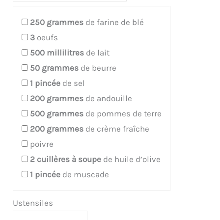
250
grammes
de farine de blé
3
oeufs
500
millilitres
de lait
50
grammes
de beurre
1
pincée
de sel
200
grammes
de andouille
500
grammes
de pommes de terre
200
grammes
de crème fraîche
poivre
2
cuillères à soupe
de huile d’olive
1
pincée
de muscade
Ustensiles