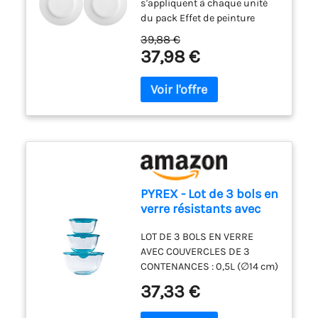
s'appliquent à chaque unité
du pack Effet de peinture
d'affiche à base d'eau sans
39,88 €
odeur ni odeur Cet encre écrit
37,98 €
sur la plupart des surfaces.
Papier, carton, métal,
plastique, verre, pierre, toile,
tissu, etc. Produit une couleur
opaque et éclatante L’encre ne
traverse pas le papier Largeur
de trait fine : 0,9-1,3 mm.
PYREX - Lot de 3 bols en
verre résistants avec
couvercle - 0,5L - 1L - 2L
LOT DE 3 BOLS EN VERRE
- Couvercles
AVEC COUVERCLES DE 3
ergonomiques - Made
CONTENANCES : 0,5L (∅14 cm)
in France
- 1L (∅17 cm) - 2L (∅21 cm)
37,33 €
CONVIENT POUR DE
MULTIPLES PRÉPARATIONS