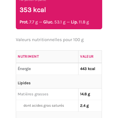
353 kcal
Prot.
7.7 g —
Gluc.
53.1 g —
Lip.
11.8 g
Valeurs nutritionnelles pour 100 g
NUTRIMENT
VALEUR
Énergie
443 kcal
Lipides
Matières grasses
14.8 g
dont acides gras saturés
2.4 g