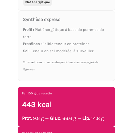
Plat énergétique
Synthèse express
Profil :
Plat énergétique à base de pommes de
terre.
Protéines :
Faible teneur en protéines.
Sel :
Teneur en sel modérée, à surveiller.
Convient pour un repas du quotidien si accompagné de
légumes.
Par 100 g de recette
443 kcal
Prot.
9.6 g —
Gluc.
66.6 g —
Lip.
14.8 g
Par portion (4 parts)