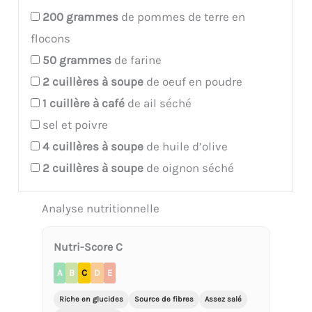
200
grammes
de pommes de terre en
flocons
50
grammes
de farine
2
cuillères à soupe
de oeuf en poudre
1
cuillère à café
de ail séché
sel et poivre
4
cuillères à soupe
de huile d’olive
2
cuillères à soupe
de oignon séché
Analyse nutritionnelle
Nutri-Score C
A
B
C
D
E
Riche en glucides
Source de fibres
Assez salé