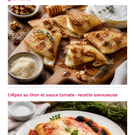
parfaite pour une
omelette baveuse ou des
œufs au petit-déjeuner ;
celle de 24 cm est idéale
pour faire mijoter une
ratatouille ou des
légumes sautés ; et la
grande de 28 cm
accueille vos pièces de
viande, steaks ou plats
familiaux
Crêpes au thon et sauce tomate : recette savoureuse