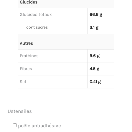
Glucides
Glucides totaux
66.6 g
dont sucres
3.1 g
Autres
Protéines
9.6 g
Fibres
4.6 g
Sel
0.41 g
Ustensiles
poêle antiadhésive