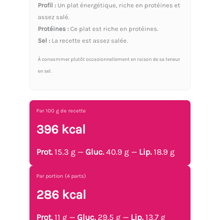
Profil :
Un plat énergétique, riche en protéines et
assez salé.
Protéines :
Ce plat est riche en protéines.
Sel :
La recette est assez salée.
À consommer plutôt occasionnellement en raison de sa teneur
en sel.
Par 100 g de recette
396 kcal
Prot.
15.3 g —
Gluc.
40.9 g —
Lip.
18.9 g
Par portion (4 parts)
286 kcal
Prot.
11 g —
Gluc.
29.5 g —
Lip.
13.7 g