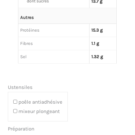
dont sucres
13.7 g
Autres
Protéines
15.3 g
Fibres
1.1 g
Sel
1.32 g
Ustensiles
poêle antiadhésive
mixeur plongeant
Préparation