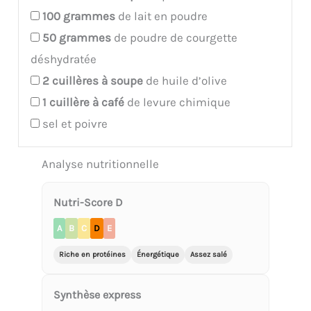
100
grammes
de lait en poudre
50
grammes
de poudre de courgette
déshydratée
2
cuillères à soupe
de huile d’olive
1
cuillère à café
de levure chimique
sel et poivre
Analyse nutritionnelle
Nutri-Score D
A
B
C
D
E
Riche en protéines
Énergétique
Assez salé
Synthèse express