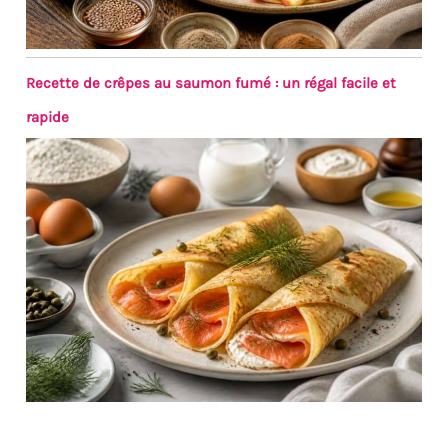
mano o colóquelos en el
lavavajillas. Fácil de montar y
desmontar, este bain-marie
para buffets está hecho para
Recette de crêpes au saumon fumé : un régal facile et
durar en innumerables
rapide
eventos de catering y
reuniones familiares con un
mantenimiento mínimo.