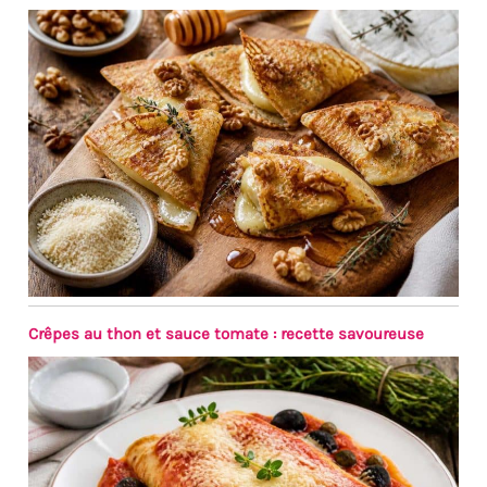
généreuse, idéale pour servir
les foules lors de mariages,
banquets et grandes
réceptions. 【Sécurité
avancée avec couvercle à
fermeture silencieuse】Au-
delà d’un simple bord
enroulé, notre réchaud
électrique pour buffet est
équipé d’un axe amortisseur
qui assure une fermeture
silencieuse et sécurisée du
couvercle en verre
transparent, éliminant tout
risque de pincement. Associé
Crêpes au thon et sauce tomate : recette savoureuse
à des poignées anti-brûlure
pratiques et à une
construction en acier
inoxydable de qualité
alimentaire, ce réchaud est
idéal pour une utilisation