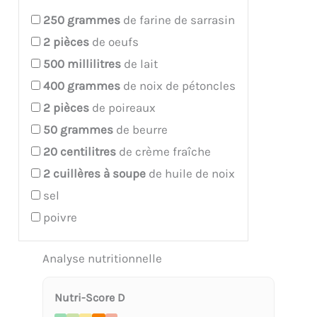
250
grammes
de farine de sarrasin
2
pièces
de oeufs
500
millilitres
de lait
400
grammes
de noix de pétoncles
2
pièces
de poireaux
50
grammes
de beurre
20
centilitres
de crème fraîche
2
cuillères à soupe
de huile de noix
sel
poivre
Analyse nutritionnelle
Nutri-Score D