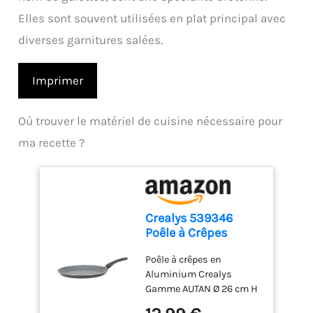
Elles sont souvent utilisées en plat principal avec
diverses garnitures salées.
Imprimer
Où trouver le matériel de cuisine nécessaire pour
ma recette ?
Crealys 539346
Poêle à Crêpes
Aluminium AUTAN Ø
Poêle à crêpes en
26cm - Revêtement
Aluminium Crealys
Antiadhésif Sain en
Gamme AUTAN Ø 26 cm H
Céramique effet
2 cm - Revêtement
pierre - Crêpière