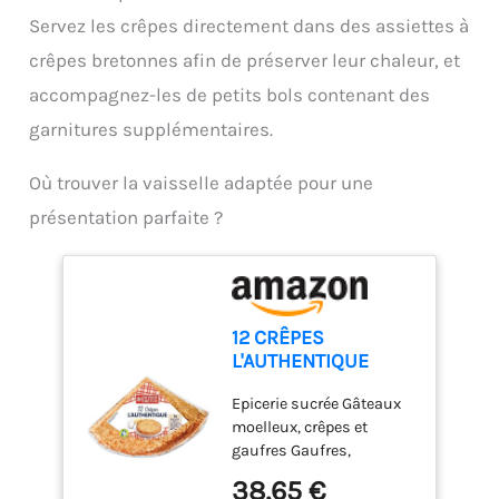
sans toxines, sans
de vos crèpes, pancakes,
Servez les crêpes directement dans des assiettes à
plomb ni cadmium, ni
blinis et un nettoyage
autres substances
crêpes bretonnes afin de préserver leur chaleur, et
facile. - Poignée en
controversées. Crêpière
plastique thermo
accompagnez-les de petits bols contenant des
Crealys AUTAN en
résistant et insert inox. -
aluminium pressé pour
garnitures supplémentaires.
Tous feux sauf induction.
une diffusion rapide et
- Nettoyage au lave-
optimale de la chaleur
vaisselle
Où trouver la vaisselle adaptée pour une
présentation parfaite ?
12 CRÊPES
L'AUTHENTIQUE
370G, PAYSAN
Epicerie sucrée Gâteaux
BRETON, LOT DE 3
moelleux, crêpes et
gaufres Gaufres,
gaufrettes et crêpes
38,65 €
PAYSAN BRETON 12