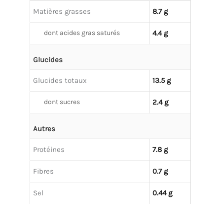
Matières grasses
8.7 g
dont acides gras saturés
4.4 g
Glucides
Glucides totaux
13.5 g
dont sucres
2.4 g
Autres
Protéines
7.8 g
Fibres
0.7 g
Sel
0.44 g