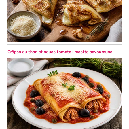
parfumé. La boîte de 12
crêpes est un
indispensable de votre
placard, pour un goûter
sur le pouce ou une
soirée crêpes improvisée.
Paysan Breton, la marque
qui met la Bretagne à
l'honneur, vous propose
Crêpes au thon et sauce tomate : recette savoureuse
une recette de crêpes
L'Authentique à déguster
sans modération ! Cette
boîte de 12 crêpes, faciles
à réchauffer, vous offre
une pause gourmande à
tout moment de la
journée. Appréciez leur
texture fondante et leur
goût délicatement sucré,
pour une dégustation
des plus agréables.