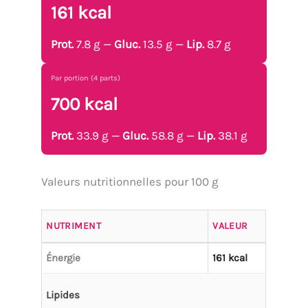
161 kcal
Prot.
7.8 g —
Gluc.
13.5 g —
Lip.
8.7 g
Par portion (4 parts)
700 kcal
Prot.
33.9 g —
Gluc.
58.8 g —
Lip.
38.1 g
Valeurs nutritionnelles pour 100 g
NUTRIMENT
VALEUR
Énergie
161 kcal
Lipides