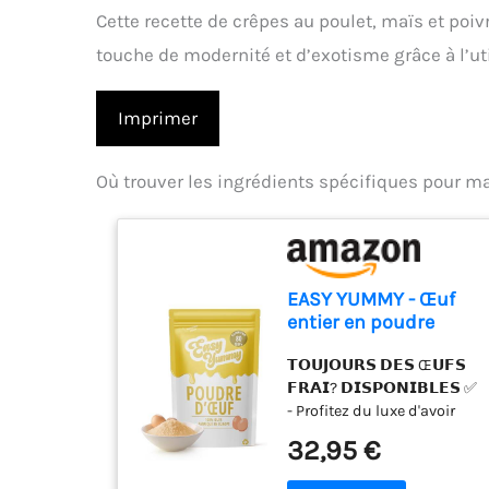
Cette recette de crêpes au poulet, maïs et poiv
touche de modernité et d’exotisme grâce à l’uti
Imprimer
Où trouver les ingrédients spécifiques pour ma
EASY YUMMY - Œuf
entier en poudre
pour la cuisine (1kg),
𝗧𝗢𝗨𝗝𝗢𝗨𝗥𝗦 𝗗𝗘𝗦 Œ𝗨𝗙𝗦
100% d'œuf en
𝗙𝗥𝗔𝗜? 𝗗𝗜𝗦𝗣𝗢𝗡𝗜𝗕𝗟𝗘𝗦 ✅
poudre
- Profitez du luxe d'avoir
l'équivalent de 80 œufs
32,95 €
frais à portée de main à
tout moment. Notre poudre