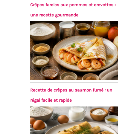
Crêpes farcies aux pommes et crevettes :
une recette gourmande
Recette de crêpes au saumon fumé : un
régal facile et rapide