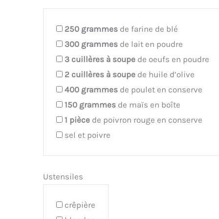
250
grammes
de farine de blé
300
grammes
de lait en poudre
3
cuillères à soupe
de oeufs en poudre
2
cuillères à soupe
de huile d’olive
400
grammes
de poulet en conserve
150
grammes
de maïs en boîte
1
pièce
de poivron rouge en conserve
sel et poivre
Ustensiles
crêpière