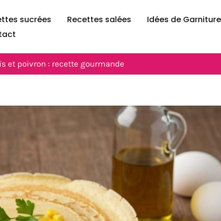
ttes sucrées
Recettes salées
Idées de Garnitur
tact
ïs et poivron : recette gourmande