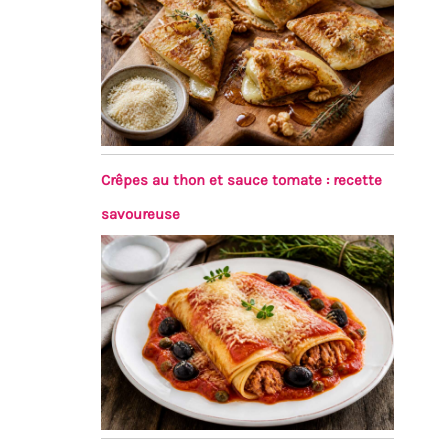
Crêpes au thon et sauce tomate : recette
savoureuse