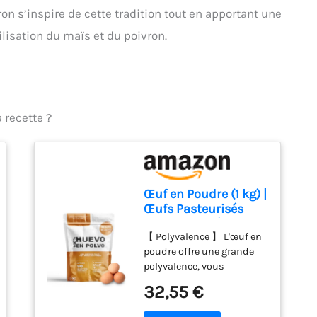
ron s’inspire de cette tradition tout en apportant une
lisation du maïs et du poivron.
 recette ?
Œuf en Poudre (1 kg) |
Œufs Pasteurisés
Sans Gluten | Œuf
【 Polyvalence 】 L'œuf en
Déshydraté | Sans
poudre offre une grande
Additifs | Produits
polyvalence, vous
Sans Lactose |
permettant de l'utiliser
Présentation en
32,55 €
dans une large variété de
Sachet Zip
recettes. Des plats salés