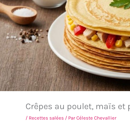
Crêpes au poulet, maïs et 
/
Recettes salées
/ Par
Céleste Chevallier