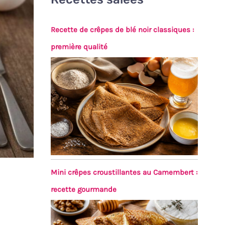
Recette de crêpes de blé noir classiques :
première qualité
Mini crêpes croustillantes au Camembert :
recette gourmande