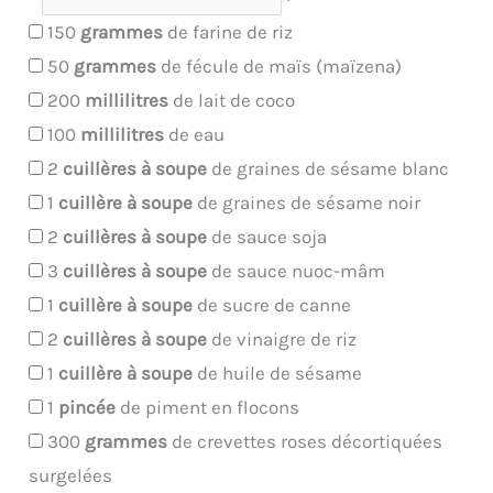
150
grammes
de farine de riz
50
grammes
de fécule de maïs (maïzena)
200
millilitres
de lait de coco
100
millilitres
de eau
2
cuillères à soupe
de graines de sésame blanc
1
cuillère à soupe
de graines de sésame noir
2
cuillères à soupe
de sauce soja
3
cuillères à soupe
de sauce nuoc-mâm
1
cuillère à soupe
de sucre de canne
2
cuillères à soupe
de vinaigre de riz
1
cuillère à soupe
de huile de sésame
1
pincée
de piment en flocons
300
grammes
de crevettes roses décortiquées
surgelées