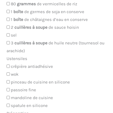
80
grammes
de vermicelles de riz
1
boîte
de germes de soja en conserve
1
boîte
de châtaignes d’eau en conserve
2
cuillères à soupe
de sauce hoisin
sel
3
cuillères à soupe
de huile neutre (tournesol ou
arachide)
Ustensiles
crêpière antiadhésive
wok
pinceau de cuisine en silicone
passoire fine
mandoline de cuisine
spatule en silicone