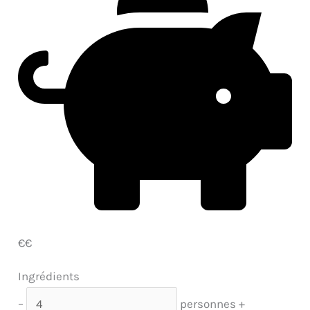
€€
Ingrédients
–
personnes
+