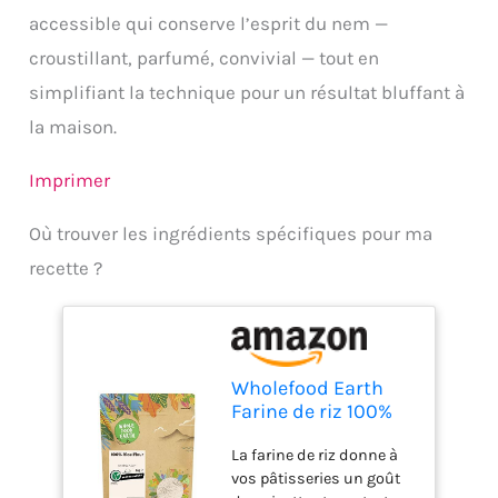
accessible qui conserve l’esprit du nem —
croustillant, parfumé, convivial — tout en
simplifiant la technique pour un résultat bluffant à
la maison.
Imprimer
Où trouver les ingrédients spécifiques pour ma
recette ?
Wholefood Earth
Farine de riz 100%
naturelle sans
La farine de riz donne à
gluten, riche en
vos pâtisseries un goût
fibres, vegan -