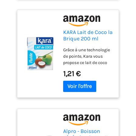
sans OGM, populaire
auprès des végétaliens,
ne contient pas de
produits laitiers ni de
sucre ajouté
KARA Lait de Coco la
Brique 200 ml
Grâce à une technologie
de pointe, Kara vous
propose ce lait de coco
chauffé à ultra-haute
1,21 €
température (UHT) dans
un emballage stérile et
pratique. sans
conservateur, sans
arôme artificiel sans
colorant, sans gluten
Alpro - Boisson