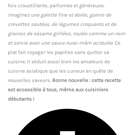
fois croustillante, parfumée et généreuse.
Imaginez une galette fine et dorée, garnie de
crevettes sautées, de légumes croquants et de
graines de sésame grillées, roulée comme un nem
et servie avec une sauce nuoc-mâm acidulée.
Ce
plat fait voyager les papilles sans quitter sa
cuisine. Il séduit aussi bien les amateurs de
cuisine asiatique que les curieux en quête de
nouvelles saveurs.
Bonne nouvelle : cette recette
est accessible à tous, même aux cuisiniers
débutants !