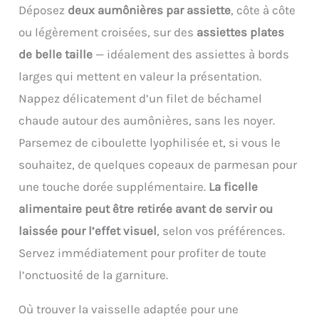
pour un mixage optimal ;
Déposez
deux aumônières par assiette
, côte à côte
compatible au lave-
ajustez facilement la
vaisselle REPARABILITE 15
ou légèrement croisées, sur des
assiettes plates
puissance pour un
ANS AU JUSTE PRIX :
résultat exceptionnel,
de belle taille
— idéalement des assiettes à bords
Engagement de
tout en utilisant une
réparabilité 15 ans au
larges qui mettent en valeur la présentation.
seule main Mixage
juste prix grâce à notre
pratique et efficace : Le
Nappez délicatement d’un filet de béchamel
réseau de 6200
couteau QuattroBlade en
réparateurs dans le
chaude autour des aumônières, sans les noyer.
inox à 4 lames assure un
monde, pour contribuer à
mélange lisse et
Parsemez de ciboulette lyophilisée et, si vous le
la protection de
homogène, avec moins
l’environnement et à la
souhaitez, de quelques copeaux de parmesan pour
d’éclaboussures et un
réduction des déchets
mixage plus rapide
une touche dorée supplémentaire.
La ficelle
ACCESSOIRE INCLUS :
Accessoire polyvalent
verre doseur de 800 ml
alimentaire peut être retirée avant de servir ou
inclus : Le mixeur est livré
avec un gobelet pratique
laissée pour l’effet visuel
, selon vos préférences.
pour mesurer et mixer
Servez immédiatement pour profiter de toute
directement les
ingrédients, simplifiant
l’onctuosité de la garniture.
la préparation des repas
Contenu de la livraison :
Où trouver la vaisselle adaptée pour une
Mixeur plongeant