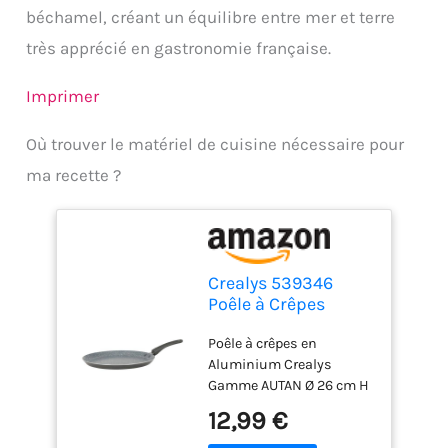
béchamel, créant un équilibre entre mer et terre
très apprécié en gastronomie française.
Imprimer
Où trouver le matériel de cuisine nécessaire pour
ma recette ?
Crealys 539346
Poêle à Crêpes
Aluminium AUTAN Ø
Poêle à crêpes en
26cm - Revêtement
Aluminium Crealys
Antiadhésif Sain en
Gamme AUTAN Ø 26 cm H
Céramique effet
2 cm - Revêtement
pierre - Crêpière
12,99 €
Antiadhésif Sain en
Coloris Gris -