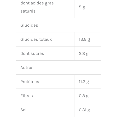
dont acides gras
5 g
saturés
Glucides
Glucides totaux
13.6 g
dont sucres
2.8 g
Autres
Protéines
11.2 g
Fibres
0.8 g
Sel
0.31 g