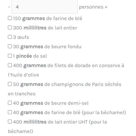
–
personnes
+
150
grammes
de farine de blé
300
millilitres
de lait entier
3
œufs
30
grammes
de beurre fondu
1
pincée
de sel
400
grammes
de filets de dorade en conserve à
l’huile d’olive
50
grammes
de champignons de Paris séchés
en tranches
40
grammes
de beurre demi-sel
40
grammes
de farine de blé (pour la béchamel)
400
millilitres
de lait entier UHT (pour la
béchamel)