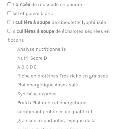
1
pincée
de muscade en poudre
sel et poivre blanc
1
cuillère à soupe
de ciboulette lyophilisée
2
cuillères à soupe
de échalotes séchées en
flocons
Analyse nutritionnelle
Nutri-Score D
A
B
C
D
E
Riche en protéines
Très riche en graisses
Plat énergétique
Assez salé
Synthèse express
Profil :
Plat riche et énergétique,
combinant protéines de qualité et
graisses importantes, typique de la