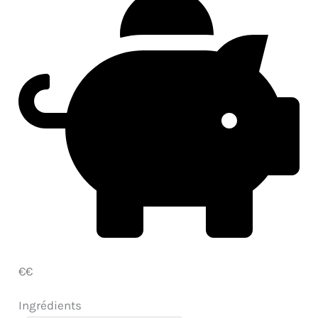
€€
Ingrédients