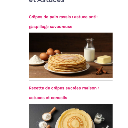
Crêpes de pain rassis : astuce anti-
gaspillage savoureuse
Recette de crêpes sucrées maison :
astuces et conseils