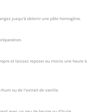
élangez jusqu’à obtenir une pâte homogène.
préparation.
opre et laissez reposer au moins une heure à
rhum ou de l’extrait de vanille.
ent avec un peu de beurre ou d’huile.