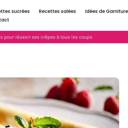
ttes sucrées
Recettes salées
Idées de Garnitur
tact
les pour réussir ses crêpes à tous les coups