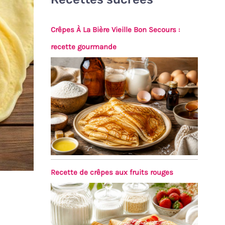
Crêpes À La Bière Vieille Bon Secours :
recette gourmande
Recette de crêpes aux fruits rouges