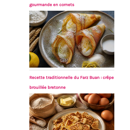
gourmande en cornets
Recette traditionnelle du Farz Buan : crêpe
brouillée bretonne