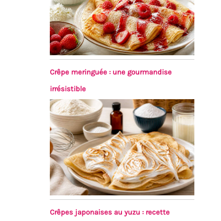
Crêpe meringuée : une gourmandise
irrésistible
Crêpes japonaises au yuzu : recette