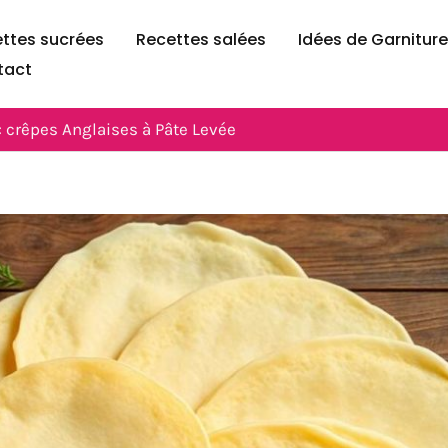
ttes sucrées
Recettes salées
Idées de Garnitur
tact
: crêpes Anglaises à Pâte Levée