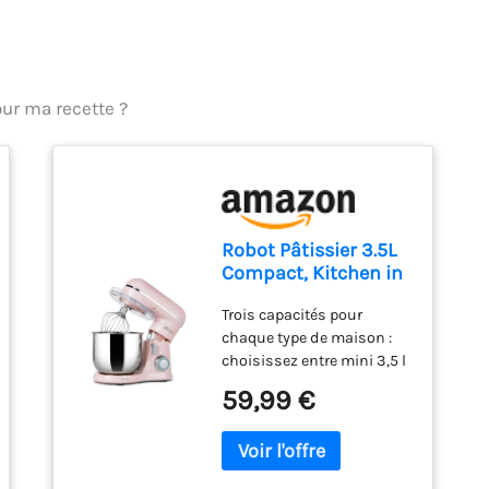
our ma recette ?
Robot Pâtissier 3.5L
Compact, Kitchen in
the box 10 Vitesses +
Trois capacités pour
Pulse, Léger 2,9 kg,
chaque type de maison :
Bol Inox, 3
choisissez entre mini 3,5 l
Accessoires, Mini
pour les petites cuisines
Robot Cuisine
59,99 €
ou les débutants, 5 l pour
Multifonction, Idéal
les familles qui cuisinent
Pâtisserie Maison et
quotidiennement, ou 2
Débutant (Rose
bols de 4,5 l et 5 l pour une
Claire)