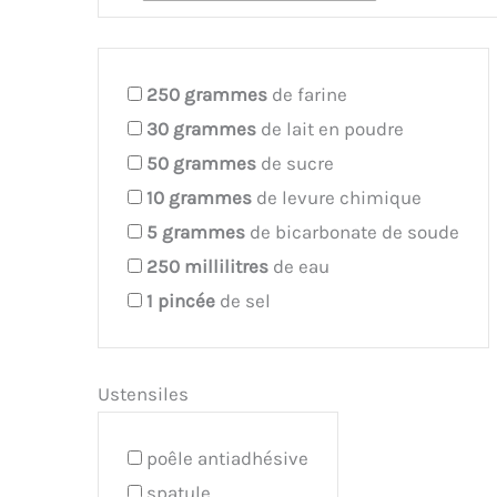
250
grammes
de farine
30
grammes
de lait en poudre
50
grammes
de sucre
10
grammes
de levure chimique
5
grammes
de bicarbonate de soude
250
millilitres
de eau
1
pincée
de sel
Ustensiles
poêle antiadhésive
spatule