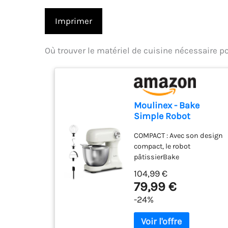
Imprimer
Où trouver le matériel de cuisine nécessaire p
Moulinex - Bake
Simple Robot
Pâtissier compact
COMPACT : Avec son design
fouet, batteur et
compact, le robot
crochet
pâtissierBake
Simples'adapte
104,99 €
parfaitement à toutes les
79,99 €
cuisines - sataillen'est pas
-24%
plus grande qu'une feuille
de papier A4. FACILE À
UTILISER : Un seul bouton