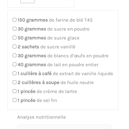
150
grammes
de farine de blé T45
30
grammes
de sucre en poudre
50
grammes
de sucre glace
2
sachets
de sucre vanillé
30
grammes
de blancs d’œufs en poudre
40
grammes
de lait en poudre entier
1
cuillère à café
de extrait de vanille liquide
2
cuillères à soupe
de huile neutre
1
pincée
de crème de tartre
1
pincée
de sel fin
Analyse nutritionnelle