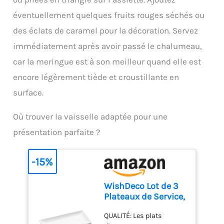
tant que débutant et
première utilisation et
chaque occasion.
professionnel
après chaque utilisation,
éventuellement quelques fruits rouges séchés ou
【Utilisation facile】
lavez et essuyez.
Poche a douille patisserie
des éclats de caramel pour la décoration. Servez
DIMENSIONS : Ø1 x H5,4
de pulvérisation peut être
cm
immédiatement après avoir passé le chalumeau,
réutilisée, et l'opération
est simple, Il suffit de
car la meringue est à son meilleur quand elle est
presser doucement la
encore légèrement tiède et croustillante en
poche à douille et le
glaçage sortira de la
surface.
buse Cette douille à
pâtisserie s’utilise avec
Où trouver la vaisselle adaptée pour une
un adaptateur standard
présentation parfaite ?
et une poche à douille, et
vous pourrez facilement
faire un beau dessus
-15%
complet de cupcakes. ces
conseils de décoration
de gâteaux offrent des
WishDeco Lot de 3
possibilités infinies pour
Plateaux de Service,
la décoration de gâteaux,
Assiettes
de cupcakes, de biscuits.
QUALITÉ: Les plats
Rectangulaires