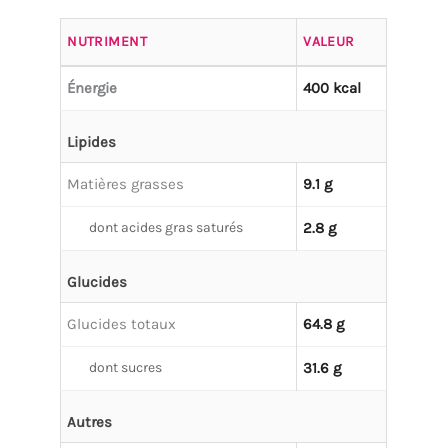
NUTRIMENT
VALEUR
Énergie
400 kcal
Lipides
Matières grasses
9.1 g
dont acides gras saturés
2.8 g
Glucides
Glucides totaux
64.8 g
dont sucres
31.6 g
Autres