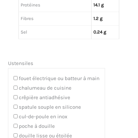
Protéines
14.1 g
Fibres
1.2 g
Sel
0.24 g
Ustensiles
fouet électrique ou batteur à main
chalumeau de cuisine
crêpière antiadhésive
spatule souple en silicone
cul-de-poule en inox
poche à douille
douille lisse ou étoilée