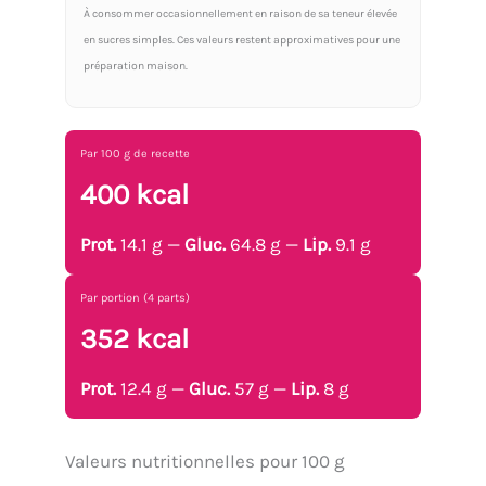
À consommer occasionnellement en raison de sa teneur élevée
en sucres simples. Ces valeurs restent approximatives pour une
préparation maison.
Par 100 g de recette
400 kcal
Prot.
14.1 g —
Gluc.
64.8 g —
Lip.
9.1 g
Par portion (4 parts)
352 kcal
Prot.
12.4 g —
Gluc.
57 g —
Lip.
8 g
Valeurs nutritionnelles pour 100 g