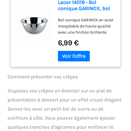
Lacor 14019 - Bol
aliments, ces bols sont
conique GARINOX, bol
parfaits pour tous vos
alimentaire, salade,
besoins. 【Acier inoxydable
Bol conique GARINOX en acier
rece...
de haute qualité 】 nos bols à
inoxydable de haute qualité
mélanger sont fabriqués en
avec une finition brillante
acier inoxydable de haute
Idéal pour la préparation des
qualité, résistant à la
6,99 €
aliments, il ne transmet ni
corrosion et à la rouille. Ils
saveurs ni odeurs Facile à
sont donc durables et
nettoyer Pas lavable au lave-
résistants à la rouille. Vous
vaisselle Dimensions: 20 cm
n'avez donc pas à vous
/ 7,5 cm (h) Capacité: 1,4 L
soucier des produits
Comment présenter vos crêpes
chimiques nocifs. Ils sont
également résistants à la
chaleur et passent au lave-
Disposez vos crêpes en éventail sur un plat de
vaisselle. Les couvercles sont
présentation à dessert pour un effet visuel élégant.
en plastique résistant à la
chaleur. 【Couvercle
Servez-les avec un petit bol de sucre ou de
hermétique et râpe 】 chaque
confiture à côté. Vous pouvez également ajouter
bol à mélanger avec
protection anti-
quelques tranches d’agrumes pour renforcer le