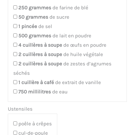
250
grammes
de farine de blé
50
grammes
de sucre
1
pincée
de sel
500
grammes
de lait en poudre
4
cuillères à soupe
de œufs en poudre
2
cuillères à soupe
de huile végétale
2
cuillères à soupe
de zestes d’agrumes
séchés
1
cuillère à café
de extrait de vanille
750
millilitres
de eau
Ustensiles
poêle à crêpes
cul-de-poule