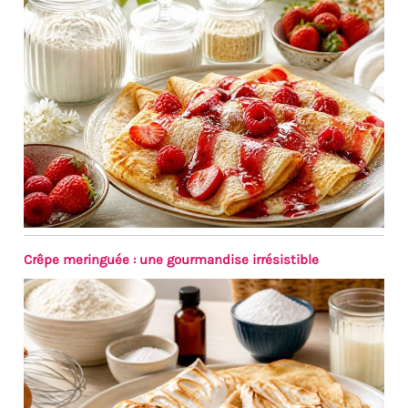
partage et les aides
culinaires, etc. ; Peuvent être
utilisés pour contenir de la
confiture, du miel, des noix,
du yaourt, remplir de sauce
soja, de vinaigre, d'huile de
chili, de vinaigrettes, mettre
des bonbons, des chocolats,
des garnitures de crème
glacée, du beurre fondu et
des chocolats, et plus encore.
Crêpe meringuée : une gourmandise irrésistible