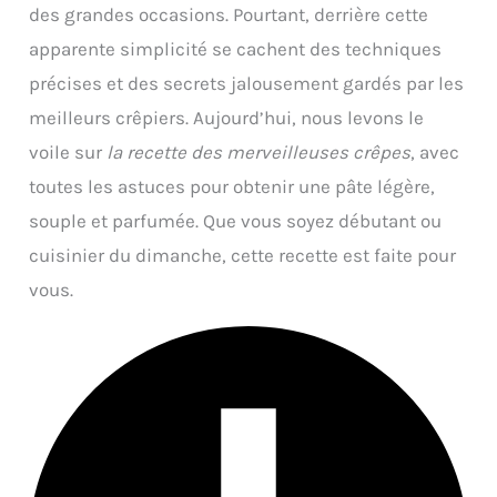
des grandes occasions. Pourtant, derrière cette
apparente simplicité se cachent des techniques
précises et des secrets jalousement gardés par les
meilleurs crêpiers. Aujourd’hui, nous levons le
voile sur
la recette des merveilleuses crêpes
, avec
toutes les astuces pour obtenir une pâte légère,
souple et parfumée. Que vous soyez débutant ou
cuisinier du dimanche, cette recette est faite pour
vous.