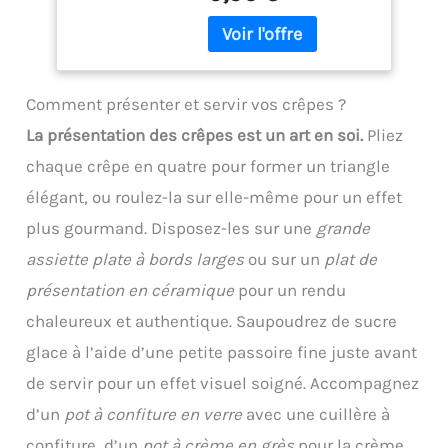
Compatible lave-
classiques, il ne moisit
vaisselle (lavage main
pas, ne retient aucune
recommandé pour plus
odeur et résiste
de longévité).
parfaitement aux hautes
températures Entretien
Comment présenter et servir vos crêpes ?
facile au quotidien : La
La présentation des crêpes est un art en soi.
Pliez
surface métallique polie
empêche la pâte de coller
chaque crêpe en quatre pour former un triangle
excessivement à
élégant, ou roulez-la sur elle-même pour un effet
l'ustensile. Il se nettoie
en quelques secondes
plus gourmand. Disposez-les sur une
grande
sous l'eau chaude et
assiette plate à bords larges
ou sur un
plat de
passe entièrement au
lave-vaisselle, vous
présentation en céramique
pour un rendu
faisant ainsi gagner un
chaleureux et authentique. Saupoudrez de sucre
temps précieux après
chaque repas Design
glace à l’aide d’une petite passoire fine juste avant
ergonomique et sûr :
de servir pour un effet visuel soigné. Accompagnez
Soigneusement conçu
avec des bords lisses et
d’un
pot à confiture en verre
avec une cuillère à
sans bavures, ce rozell
confiture, d’un
pot à crème en grès
pour la crème