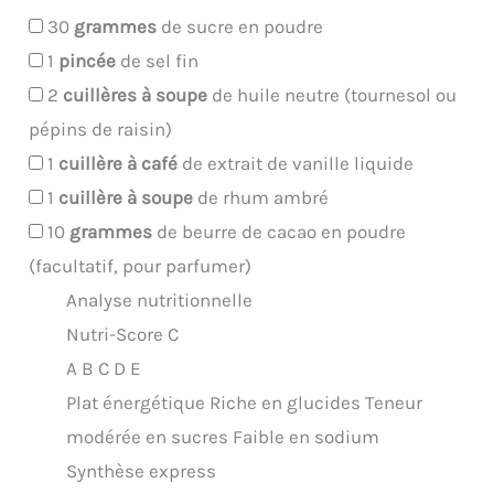
30
grammes
de sucre en poudre
1
pincée
de sel fin
2
cuillères à soupe
de huile neutre (tournesol ou
pépins de raisin)
1
cuillère à café
de extrait de vanille liquide
1
cuillère à soupe
de rhum ambré
10
grammes
de beurre de cacao en poudre
(facultatif, pour parfumer)
Analyse nutritionnelle
Nutri-Score C
A
B
C
D
E
Plat énergétique
Riche en glucides
Teneur
modérée en sucres
Faible en sodium
Synthèse express