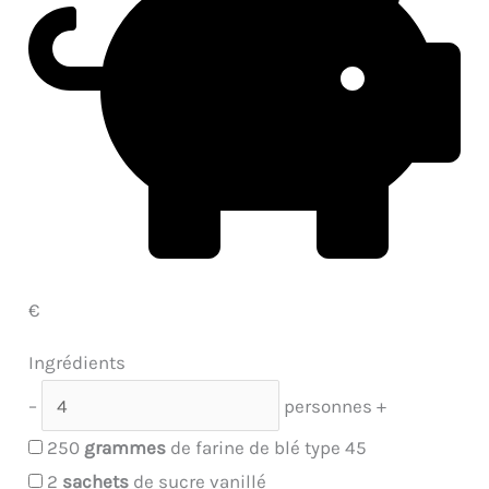
€
Ingrédients
–
personnes
+
250
grammes
de farine de blé type 45
2
sachets
de sucre vanillé