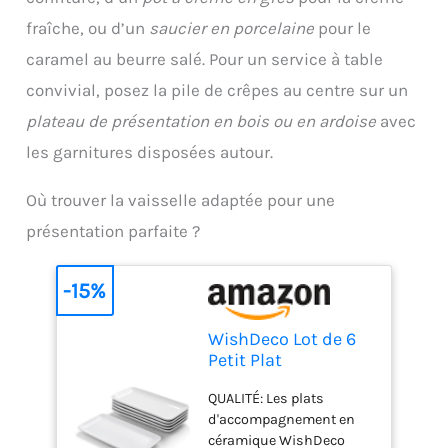
rond au niveau de son
manche protège vos
fraîche, ou d’un
saucier en porcelaine
pour le
mains pendant
caramel au beurre salé. Pour un service à table
l'utilisation. Il préserve le
convivial, posez la pile de crêpes au centre sur un
revêtement vos poêles
tout en offrant une prise
plateau de présentation en bois ou en ardoise
avec
en main confortable et
les garnitures disposées autour.
un geste fluide Ustensile
de cuisine polyvalent :
Indispensable pour la
Où trouver la vaisselle adaptée pour une
Chandeleur ou un usage
présentation parfaite ?
familial quotidien, ce
répartiteur professionnel
excelle non seulement
-15%
pour les véritables crêpes
bretonnes, mais aussi
WishDeco Lot de 6
pour réaliser avec succès
Petit Plat
des pancakes, tortillas,
Rectangulaire,
blinis et autres pains
QUALITÉ: Les plats
Assiette Blanche
plats.
d'accompagnement en
23x12 cm, Plat
céramique WishDeco
Service Porcelaine,