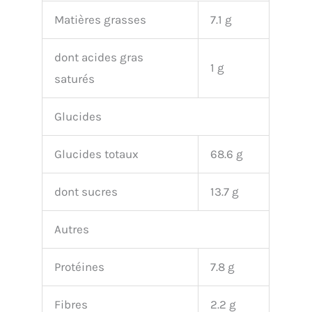
Matières grasses
7.1 g
dont acides gras
1 g
saturés
Glucides
Glucides totaux
68.6 g
dont sucres
13.7 g
Autres
Protéines
7.8 g
Fibres
2.2 g