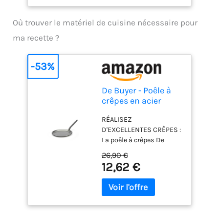
Sans traitement
chimique, sans arômes
Où trouver le matériel de cuisine nécessaire pour
ni conservateurs ajoutés
Il contient des cristaux
ma recette ?
de beurre de cacao
stables et résistants aux
hautes températures.
-53%
De Buyer - Poêle à
crêpes en acier
CARBONE PLUS -
RÉALISEZ
Diamètre 24 cm -,
D'EXCELLENTES CRÊPES :
Blanc
La poêle à crêpes De
Buyer en acier CARBONE
26,90 €
PLUS est une poêle à jupe
12,62 €
basse qui vous permet
de faire sauter et de
retourner très facilement
de délicieuses crêpes.
Cela vous permet de