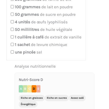
100
grammes
de lait en poudre
50
grammes
de sucre en poudre
4
unités
de œufs lyophilisés
50
millilitres
de huile végétale
1
cuillère à café
de extrait de vanille
1
sachet
de levure chimique
une pincée
sel
Analyse nutritionnelle
Nutri-Score D
A
B
C
D
E
Riche en graisses
Riche en sucres
Assez salé
Énergétique