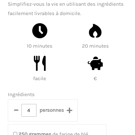
Simplifiez-vous la vie en utilisant des ingrédients
facilement livrables à domicile.
10 minutes
20 minutes
facile
€
Ingrédients
–
+
personnes
250
grammes
de farine de blé