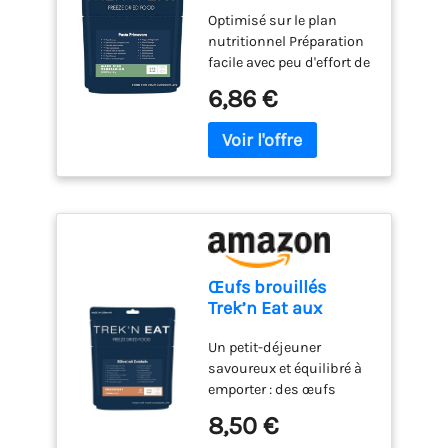
primavera aux
Optimisé sur le plan
légumes variés
nutritionnel Préparation
facile avec peu d'effort de
préparation Réduction
6,86 €
significative du poids et
du volume Économies de
carburant Convient pour
les climats chauds et
froids
Œufs brouillés
Trek’n Eat aux
oignons,
Un petit-déjeuner
préparation pour
savoureux et équilibré à
petit-déjeuner en
emporter : des œufs
plein air | Avec de
brouillés lyophilisés aux
l’eau, environ 310 g
8,50 €
oignons, tomates et
d’œufs brouillés