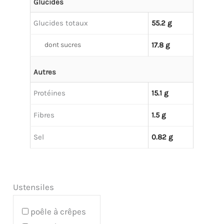
Glucides
Glucides totaux
55.2 g
dont sucres
17.8 g
Autres
Protéines
15.1 g
Fibres
1.5 g
Sel
0.82 g
Ustensiles
poêle à crêpes