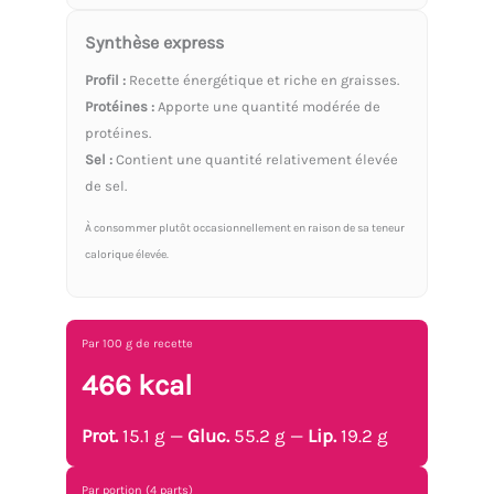
Synthèse express
Profil :
Recette énergétique et riche en graisses.
Protéines :
Apporte une quantité modérée de
protéines.
Sel :
Contient une quantité relativement élevée
de sel.
À consommer plutôt occasionnellement en raison de sa teneur
calorique élevée.
Par 100 g de recette
466 kcal
Prot.
15.1 g —
Gluc.
55.2 g —
Lip.
19.2 g
Par portion (4 parts)