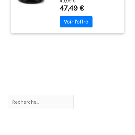
49,99 €
vos desserts ou entrées. Le
47,49 €
design noir mat apportera
une touche sophistiquée à
chaque moment gourmand.
Pour un usage quotidien et
durable : Résistant et
pratique, ce service vaisselle 6
personnes passe au micro-
ondes. En grès épais, il résiste
aux rayures et à l’usage
intensif : une dernière
vaisselle de table de cuisine à
la fois belle et fonctionnelle.
Une touche Riviera à chaque
table : Avec ses nuances bleu-
vert méditerranéennes, ce lot
assiette en grès réactif
sublime vos services de
vaisselle et services de table.
Parfait pour créer une
ambiance élégante et