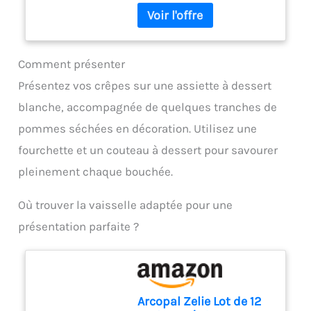
<li class="p-
ergonomique et bouton
s01__bullet">Gris
d'éjection pratique pour une
cachemire</li> </ul>
utilisation confortable et un
changement rapide des
Comment présenter
accessoires. Compact et
pratique pour un usage
Présentez vos crêpes sur une assiette à dessert
quotidien : Léger, doté d'un
blanche, accompagnée de quelques tranches de
câble de 1 mètre et d'un
design compact, ce mixeur
pommes séchées en décoration. Utilisez une
est facile à ranger et parfait
fourchette et un couteau à dessert pour savourer
pour toutes vos tâches de
cuisine.
pleinement chaque bouchée.
Où trouver la vaisselle adaptée pour une
présentation parfaite ?
Arcopal Zelie Lot de 12