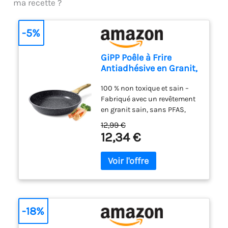
ma recette ?
fruits secs
-5%
GiPP Poêle à Frire
Antiadhésive en Granit,
Poele Tout Feux Dont
100 % non toxique et sain –
Induction
Fabriqué avec un revêtement
en granit sain, sans PFAS,
PFOA, PFOS, APEO, plomb ni
12,99 €
cadmium, et approuvé par
12,34 €
SGS. La poêle en céramique
GiPP est sans danger pour
votre famille et
l'environnement ! Antiadhésif
en granit – Les aliments
glissent facilement,
nécessitant moins d'huile
-18%
pour une cuisson plus saine
avec cette poêle en céramique.