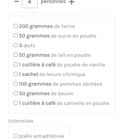
–
+
personnes
200
grammes
de farine
50
grammes
de sucre en poudre
3
œufs
50
grammes
de lait en poudre
1
cuillère à café
de poudre de vanille
1
sachet
de levure chimique
100
grammes
de pommes séchées
50
grammes
de beurre
1
cuillère à café
de cannelle en poudre
Ustensiles
poêle antiadhésive