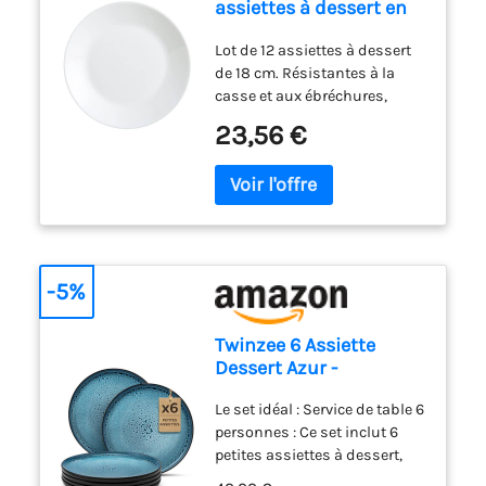
assiettes à dessert en
verre opale extra
Lot de 12 assiettes à dessert
résistant Blanc 18 cm
de 18 cm. Résistantes à la
casse et aux ébréchures,
passent au lave-vaisselle,
23,56 €
résistantes aux changements
de température, 100 %
hygiénique. L’opale Arcopal
est une matière non poreuse
qui empêche les bactéries de
se déposer. Elle est très facile
à nettoyer et totalement
-5%
hygiénique. Fabriquée en
France. Compatible micro-
Twinzee 6 Assiette
ondes et lave-vaisselle.
Dessert Azur -
Compatible Micro-onde
Le set idéal : Service de table 6
- Assiettes Service de
personnes : Ce set inclut 6
Table Riviera Collection
petites assiettes à dessert,
parfaites pour accompagner