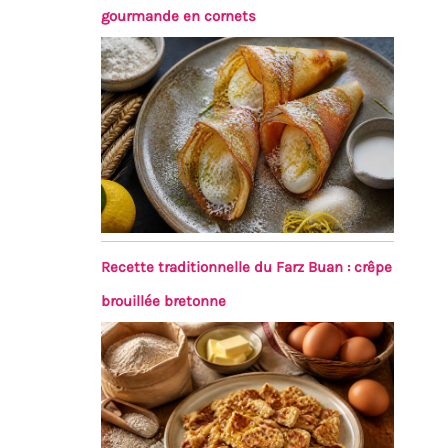
gourmande en cornets
Recette traditionnelle du Farz Buan : crêpe
brouillée bretonne