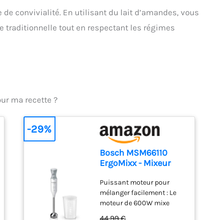
 de convivialité. En utilisant du lait d’amandes, vous
te traditionnelle tout en respectant les régimes
our ma recette ?
-29%
Bosch MSM66110
ErgoMixx - Mixeur
plongeant, 2 vitesses
Puissant moteur pour
mélanger facilement : Le
moteur de 600W mixe
sans effort les ingrédients
44,99 €