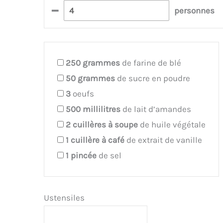
–
personnes
250
grammes
de farine de blé
50
grammes
de sucre en poudre
3
oeufs
500
millilitres
de lait d’amandes
2
cuillères à soupe
de huile végétale
1
cuillère à café
de extrait de vanille
1
pincée
de sel
Ustensiles