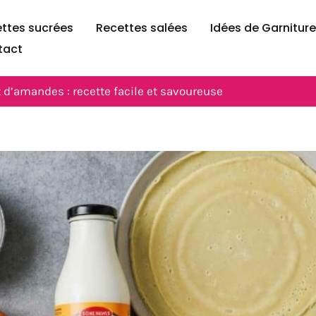
ttes sucrées
Recettes salées
Idées de Garnitur
tact
t d’amandes : recette facile et savoureuse