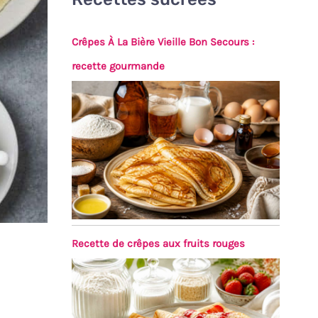
Crêpes À La Bière Vieille Bon Secours :
recette gourmande
Recette de crêpes aux fruits rouges