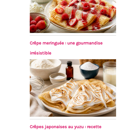
Crêpe meringuée : une gourmandise
irrésistible
Crêpes japonaises au yuzu : recette