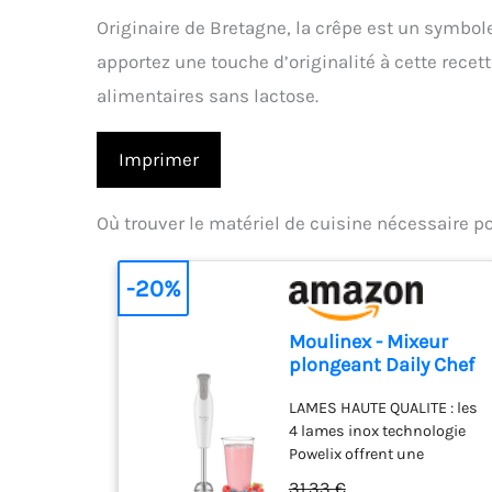
Originaire de Bretagne, la crêpe est un symbole
apportez une touche d’originalité à cette recet
alimentaires sans lactose.
Imprimer
Où trouver le matériel de cuisine nécessaire p
-20%
Moulinex - Mixeur
plongeant Daily Chef
600W - Mixage
LAMES HAUTE QUALITE : les
rapide - Blanc
4 lames inox technologie
Powelix offrent une
performance de mixage
31,33 €