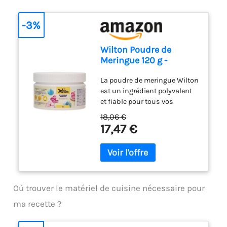
-3%
Wilton Poudre de
Meringue 120 g -
Substitut de Blanc
La poudre de meringue Wilton
d’Œuf Idéal pour
est un ingrédient polyvalent
Baisers Parfaits,
et fiable pour tous vos
Biscuits Meringués
besoins en matière de
Légers et Glaçage Royal
18,06 €
pâtisserie Cette poudre
Brillant - 120 g
17,47 €
pratique est un excellent
substitut au blanc d'œuf,
vous aidant à réaliser des
meringues parfaites, des
biscuits meringués moelleux
et des glaçages royaux
Où trouver le matériel de cuisine nécessaire pour
brillants Qu'il s'agisse de
ma recette ?
terminer une tarte au citron,
de créer des décorations