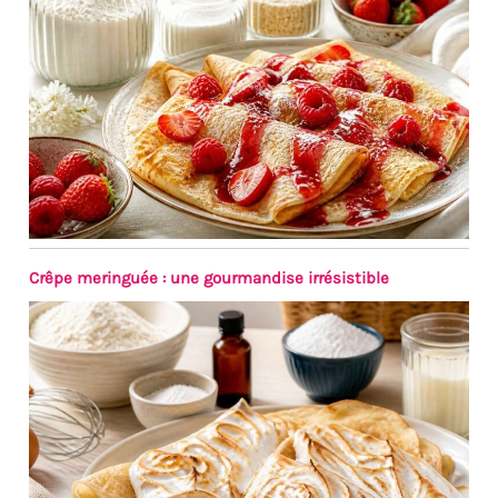
optimales, il suffit de nous
contacter par e-mail.
Plusieurs compléments de
vancasso : d'autres ajouts
individuels à la série « Bonita
» de la marque vancasso tels
que bol à céréales, assiettes à
gâteau, assiettes creuses,
tasses et assiettes plates
sont également disponibles
dans notre boutique. D'autres
séries de la marque vancasso
Crêpe meringuée : une gourmandise irrésistible
telles que Natsuki, Haruka,
Mandala, Macaron, Bella,
Bonbon, Navia sont
également disponibles.