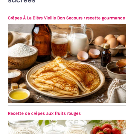
excellente décoration : cette
série combine un motif
Crêpes À La Bière Vieille Bon Secours : recette gourmande
délicat peint à la main, une
finition exceptionnelle et une
variété de teintes bleues pour
créer une ambiance maritime
fascinante. Parfait donne à
votre table non seulement un
accroche-regard absolu, mais
aussi une atmosphère
harmonieuse. Idée cadeau
impressionnante : en tant que
cadeau décent, ce superbe
service de vaisselle est idéal
pour votre maison, bureau,
bar, etc. Le service combiné
Bonita est parfait pour tous
les âges, familles et amis.
Recette de crêpes aux fruits rouges
Emballage sûr et solide. Pour
chaque problème, nous
offrons des solutions