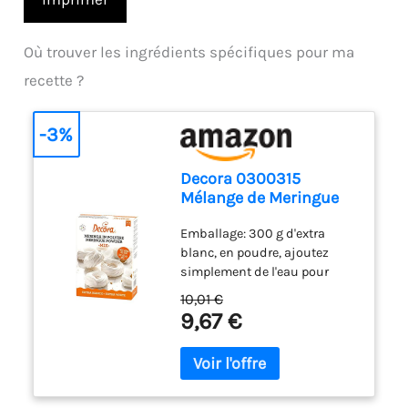
Où trouver les ingrédients spécifiques pour ma
recette ?
-3%
Decora 0300315
Mélange de Meringue
en Poudre 300 G
Emballage: 300 g d'extra
blanc, en poudre, ajoutez
simplement de l'eau pour
faire des meringues et des
10,01 €
pavlova. Il est également
9,67 €
parfait pour couvrir et décorer
des bonbons, il peut
également être utilisé pour
stabiliser la crème au beurre.