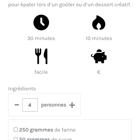
pour épater lors d’un goûter ou d’un dessert créatif.
30 minutes
10 minutes
facile
€
Ingrédients
–
+
personnes
250
grammes
de farine
50
grammes
de sucre