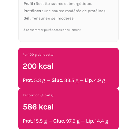
Profil :
Recette sucrée et énergétique.
Protéines :
Une source modérée de protéines.
Sel :
Teneur en sel modérée.
À consommer plutôt occasionnellement.
Par 100 g de recette
200 kcal
Prot.
5.3 g —
Gluc.
33.5 g —
Lip.
4.9 g
Par portion (4 parts)
586 kcal
Prot.
15.5 g —
Gluc.
97.9 g —
Lip.
14.4 g