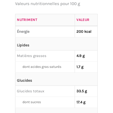
Valeurs nutritionnelles pour 100 g
NUTRIMENT
VALEUR
Énergie
200 kcal
Lipides
Matières grasses
4.9 g
dont acides gras saturés
1.7 g
Glucides
Glucides totaux
33.5 g
dont sucres
17.4 g