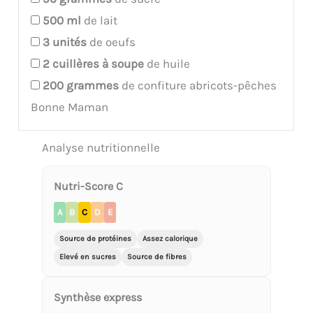
500
ml
de lait
3
unités
de oeufs
2
cuillères à soupe
de huile
200
grammes
de confiture abricots-pêches
Bonne Maman
Analyse nutritionnelle
Nutri-Score C
A
B
C
D
E
Source de protéines
Assez calorique
Elevé en sucres
Source de fibres
Synthèse express