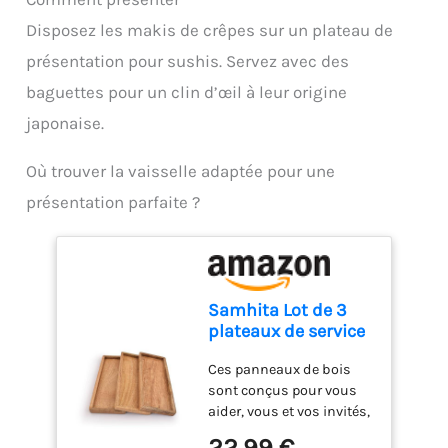
Disposez les makis de crêpes sur un plateau de
présentation pour sushis. Servez avec des
baguettes pour un clin d’œil à leur origine
japonaise.
Où trouver la vaisselle adaptée pour une
présentation parfaite ?
Samhita Lot de 3
plateaux de service
décoratifs en bois
Ces panneaux de bois
de manguier avec
sont conçus pour vous
bord surélevé pour
aider, vous et vos invités,
présenter des fruits,
à profiter d'un bouchon
des collations, des
22,99 €