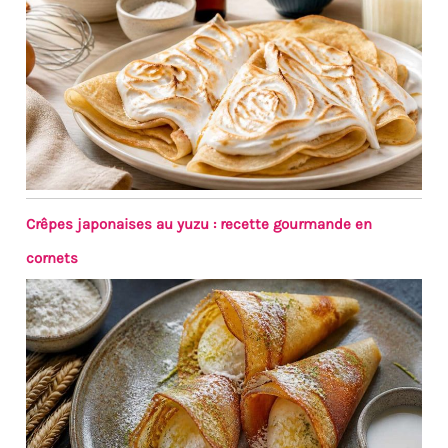
Au En même temps, les
baguettes en métal ont
de beaux motifs laser et
un savoir-faire élégant,
qui sont des cadeaux
idéaux pour Noël, les
anniversaires, les
anniversaires, etc.
Crêpes japonaises au yuzu : recette gourmande en
cornets