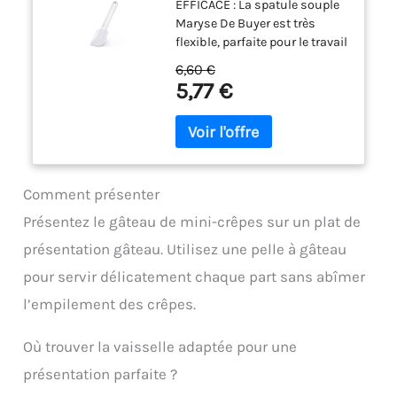
EFFICACE : La spatule souple
29 cm, manche 18 cm -,
Ne grattez pas le produit. Il y a
Maryse De Buyer est très
Blanc
un trou suspendu. Convient
flexible, parfaite pour le travail
au lave-vaisselle. Mesures:
à froid. PRATIQUE : Vous
27.5cm.
6,60 €
pourrez facilement transvaser
5,77 €
vos préparations grâce à la
forme en cuillère de la spatule
souple Maryse De Buyer.
RÉSISTANTE : Très résistante,
la spatule a été conçue pour
un usage intensif. Vous
Comment présenter
pouvez ainsi l'utiliser
Présentez le gâteau de mini-crêpes sur un plat de
régulièrement sans craindre
de l'endommager.
présentation gâteau. Utilisez une pelle à gâteau
TEMPÉRATURE MAXIMALE :
pour servir délicatement chaque part sans abîmer
Attention, la température
l’empilement des crêpes.
maximale d'utilisation de
cette spatule De Buyer ne doit
pas dépasser les +100°C.
Où trouver la vaisselle adaptée pour une
ENTRETIEN : Lavage à la main.
présentation parfaite ?