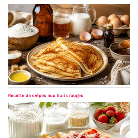
les gâteaux en portions. La
forme de la pelle à gâteau est
ergonomique pour une prise
en main confortable et une
bonne surface de préhension.
Facile à nettoyer : la surface
lisse a été polie en plusieurs
processus pour éliminer
facilement les résidus
alimentaires, de sorte qu'elle
peut être facilement nettoyée
à la main et conserve son
éclat même après des années
d'utilisation, elle passe au
lave-vaisselle et vous fait
Recette de crêpes aux fruits rouges
gagner du temps et de
l'énergie dans la cuisine.
Utilisation polyvalente: Ces
pelles à tarte conviennent
aussi bien pour les ménages
que pour les restaurants, les