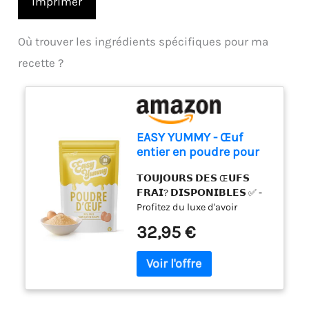
Imprimer
Où trouver les ingrédients spécifiques pour ma
recette ?
EASY YUMMY - Œuf
entier en poudre pour
la cuisine (1kg), 100%
𝗧𝗢𝗨𝗝𝗢𝗨𝗥𝗦 𝗗𝗘𝗦 Œ𝗨𝗙𝗦
d'œuf en poudre
𝗙𝗥𝗔𝗜? 𝗗𝗜𝗦𝗣𝗢𝗡𝗜𝗕𝗟𝗘𝗦 ✅ -
Profitez du luxe d'avoir
l'équivalent de 80 œufs frais
32,95 €
à portée de main à tout
moment. Notre poudre d'œufs
déshydratés vous garantit de
ne jamais manquer de cet
ingrédient essentiel, facilitant
ainsi vos préparations