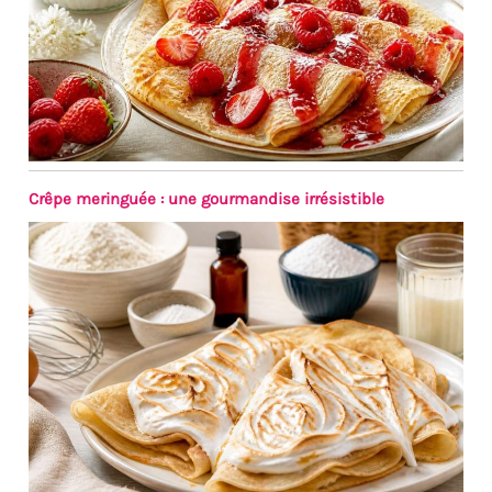
cafés et les services de
restauration. Lors de fêtes
privées, vous pouvez l'utiliser
pour servir des tartes et des
gâteaux avec élégance. Dans
les entreprises
gastronomiques, elles
peuvent être utilisées pour le
service quotidien des
Crêpe meringuée : une gourmandise irrésistible
produits de boulangerie. Les
fonctions incluent de couper
des tartes et des gâteaux avec
le couteau, ainsi que de
soulever et de servir les
portions avec la pelle à tarte.
Le bord dentelé étend les
possibilités d'utilisation à
d'autres aliments tels que les
pizzas et les lasagnes.