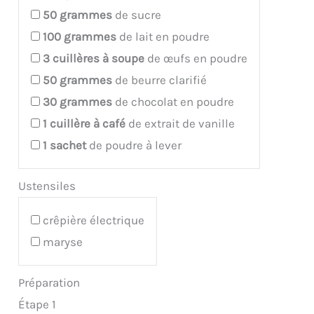
50
grammes
de sucre
100
grammes
de lait en poudre
3
cuillères à soupe
de œufs en poudre
50
grammes
de beurre clarifié
30
grammes
de chocolat en poudre
1
cuillère à café
de extrait de vanille
1
sachet
de poudre à lever
Ustensiles
crêpière électrique
maryse
Préparation
Étape 1