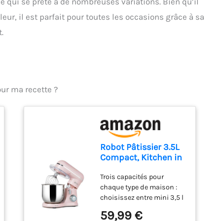
e qui se prête à de nombreuses variations. Bien qu’il
eur, il est parfait pour toutes les occasions grâce à sa
.
our ma recette ?
Robot Pâtissier 3.5L
Compact, Kitchen in
the box 10 Vitesses +
Trois capacités pour
Pulse, Léger 2,9 kg,
chaque type de maison :
Bol Inox, 3
choisissez entre mini 3,5 l
Accessoires, Mini
pour les petites cuisines
Robot Cuisine
59,99 €
ou les débutants, 5 l pour
Multifonction, Idéal