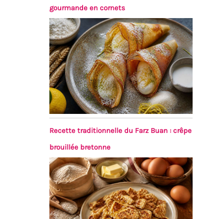
gourmande en cornets
Recette traditionnelle du Farz Buan : crêpe
brouillée bretonne