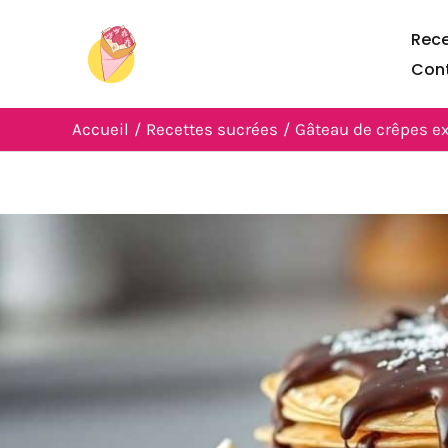
Aller
Rece
au
Con
contenu
Accueil
Recettes sucrées
Gâteau de crêpes exp