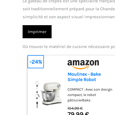
Le gâteau de crêpes est une spécialité français
soit traditionnellement préparé pour la Chandel
simplicité et son aspect visuel impressionnant
Imprimer
Où trouver le matériel de cuisine nécessaire p
-24%
Moulinex - Bake
Simple Robot
Pâtissier compact
COMPACT : Avec son design
fouet, batteur et
compact, le robot
crochet
pâtissierBake
Simples'adapte
104,99 €
parfaitement à toutes les
79,99 €