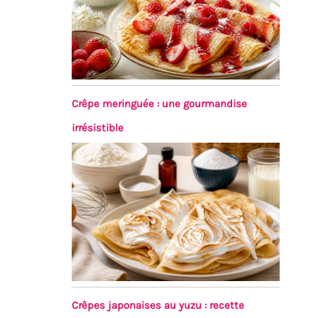
Crêpe meringuée : une gourmandise
irrésistible
Crêpes japonaises au yuzu : recette