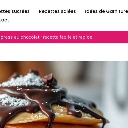
ttes sucrées
Recettes salées
Idées de Garnitur
tact
ress au chocolat : recette facile et rapide