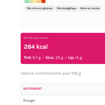
Très riche en graisses
Très énergétique
Riche en sucres
Par 100 g de recette
284 kcal
Prot.
6.7 g —
Gluc.
33 g —
Lip.
14 g
Valeurs nutritionnelles pour 100 g
NUTRIMENT
Énergie