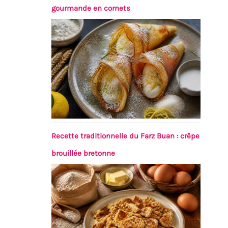
gourmande en cornets
Recette traditionnelle du Farz Buan : crêpe
brouillée bretonne