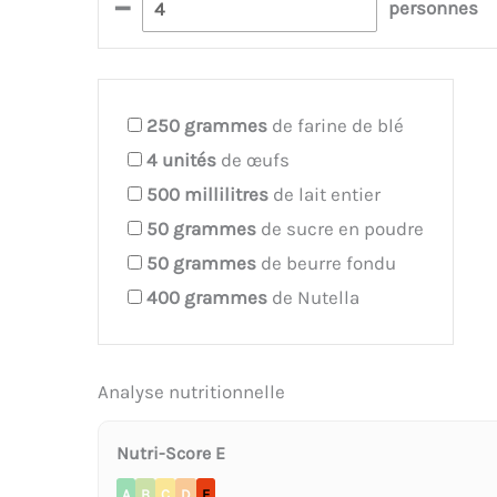
–
personnes
250
grammes
de farine de blé
4
unités
de œufs
500
millilitres
de lait entier
50
grammes
de sucre en poudre
50
grammes
de beurre fondu
400
grammes
de Nutella
Analyse nutritionnelle
Nutri-Score E
A
B
C
D
E