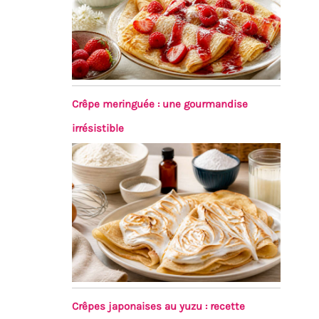
Crêpe meringuée : une gourmandise
irrésistible
Crêpes japonaises au yuzu : recette