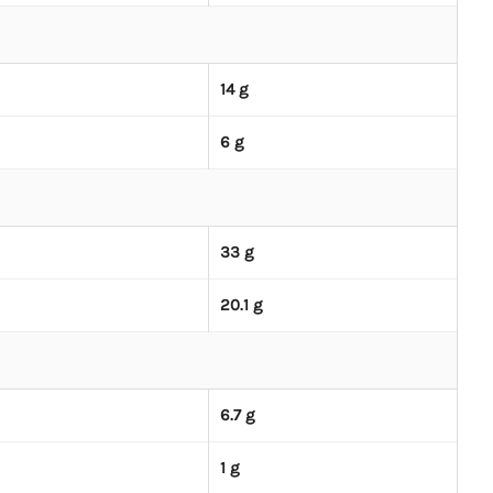
14 g
6 g
33 g
20.1 g
6.7 g
1 g