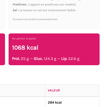
Protéines :
L'apport en protéines est modéré.
Sel :
La teneur en sel est relativement faible.
À consommer plutôt occasionnellement.
Par portion (4 parts)
1068 kcal
Prot.
25 g —
Gluc.
124.3 g —
Lip.
52.6 g
VALEUR
284 kcal