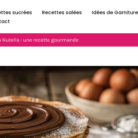
ttes sucrées
Recettes salées
Idées de Garnitur
tact
 Nutella : une recette gourmande