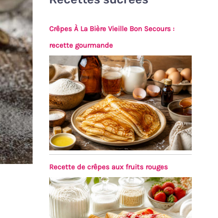
Crêpes À La Bière Vieille Bon Secours :
recette gourmande
Recette de crêpes aux fruits rouges