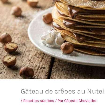
Gâteau de crêpes au Nutel
/
Recettes sucrées
/ Par
Céleste Chevallier