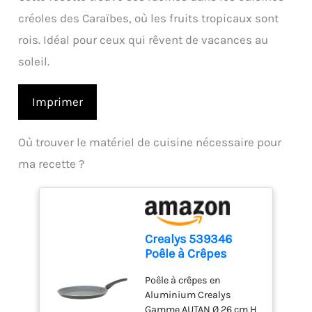
créoles des Caraïbes, où les fruits tropicaux sont
rois. Idéal pour ceux qui rêvent de vacances au
soleil.
Imprimer
Où trouver le matériel de cuisine nécessaire pour
ma recette ?
Crealys 539346
Poêle à Crêpes
Aluminium AUTAN Ø
Poêle à crêpes en
26cm - Revêtement
Aluminium Crealys
Antiadhésif Sain en
Gamme AUTAN Ø 26 cm H
Céramique effet