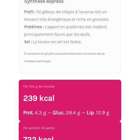
Synthèse express
Profil :
Ce gâteau de crêpes à l'ananas est un
dessert très énergétique et riche en graisses.
Protéines :
L'apport en protéines est modéré,
principalement fourni par les œufs.
Sel :
La teneur en sel est faible.
À consommer plutôt occasionnellement en raison de sa
richesse calorique.
Par 100 g de recette
239 kcal
Prot.
4.3 g —
Gluc.
28.4 g —
Lip.
12.9 g
Par portion (4 parts)
722 kcal