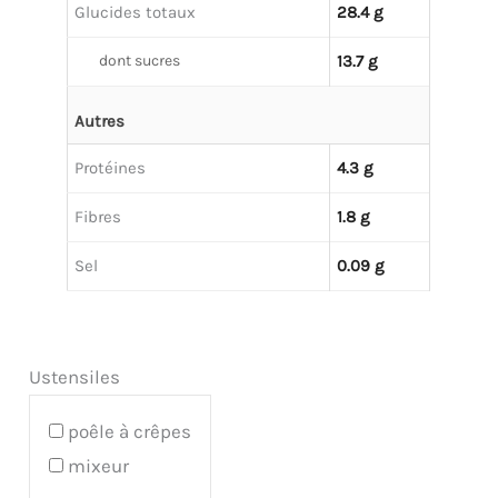
Glucides totaux
28.4 g
dont sucres
13.7 g
Autres
Protéines
4.3 g
Fibres
1.8 g
Sel
0.09 g
Ustensiles
poêle à crêpes
mixeur