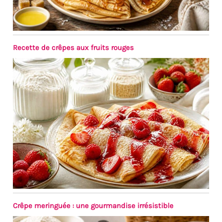
comptoir et la table
propres. Cadeau idéal
pour la fête des mères, la
fête des pères
EMBALLAGE: Un
Recette de crêpes aux fruits rouges
emballage bien conçu
protège la vaisselle en
toute sécurité pendant le
transport. Nous vous
offrirons un
remplacement gratuit si
les assiettes
rectangulaires arrivent
cassés
Crêpe meringuée : une gourmandise irrésistible