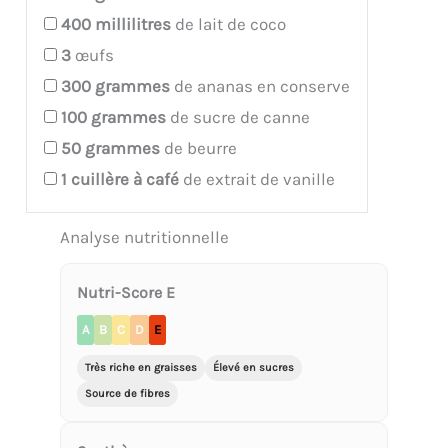
400
millilitres
de lait de coco
3
œufs
300
grammes
de ananas en conserve
100
grammes
de sucre de canne
50
grammes
de beurre
1
cuillère à café
de extrait de vanille
Analyse nutritionnelle
Nutri-Score E
A
B
C
D
E
Très riche en graisses
Élevé en sucres
Source de fibres