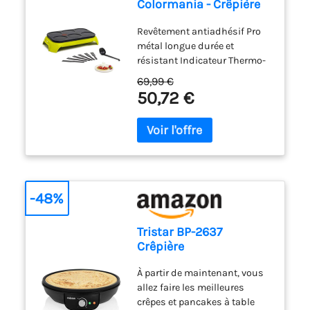
Colormania - Crêpière
électrique - 6
Revêtement antiadhésif Pro
personnes
métal longue durée et
résistant Indicateur Thermo-
Spot pour une cuisson idéale
69,99 €
Contour thermoplastique
50,72 €
pour une utilisation sécurisée
Réparabilité15 ans, Garantie 2
ans Système de rangement
des accessoires sous
l'appareil Accessoires inclus :
6 spatules et une louche
FabriquÃéen France
-48%
Tristar BP-2637
Crêpière
À partir de maintenant, vous
allez faire les meilleures
crêpes et pancakes à table