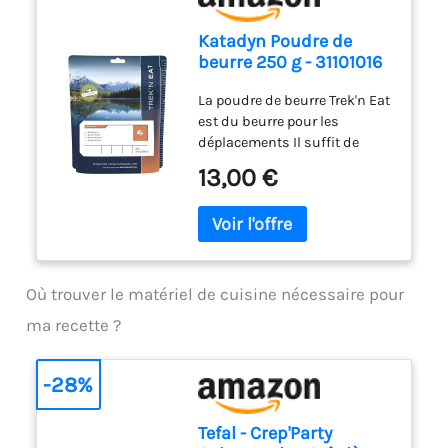
Katadyn Poudre de
beurre 250 g - 31101016
La poudre de beurre Trek'n Eat
est du beurre pour les
déplacements Il suffit de
mélanger la poudre
13,00 €
instantanée dans de l'eau
froide Beurre pour trekking
250 g de beurre en poudre
pour 350 g de beurre
Où trouver le matériel de cuisine nécessaire pour
ma recette ?
-28%
Tefal - Crep'Party