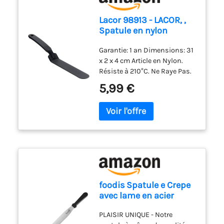
quotidien : Léger, doté d'un
câble de 1 mètre et d'un
Lacor 98913 - LACOR, ,
design compact, ce mixeur
Spatule en nylon
est facile à ranger et parfait
longue, Noir, 31,5 cm
pour toutes vos tâches de
Garantie: 1 an Dimensions: 31
cuisine.
x 2 x 4 cm Article en Nylon.
Résiste à 210°C. Ne Raye Pas.
5,99 €
foodis Spatule e Crepe
avec lame en acier
inoxydable de 40cm -
PLAISIR UNIQUE - Notre
pour Crepiere résistant