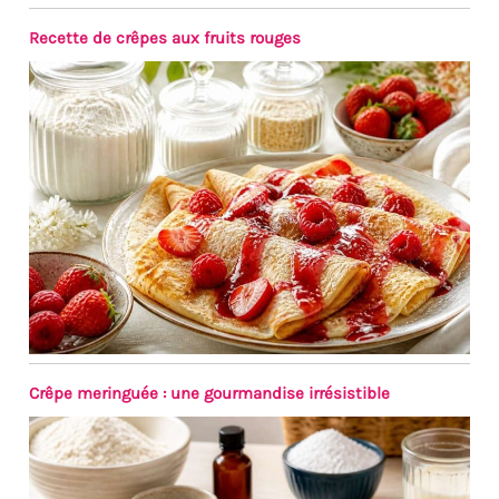
un peu de liquide vaisselle et
Recette de crêpes aux fruits rouges
d'eau et est très facile à
entretenir. Afin de prolonger
sa durée de vie, il est
recommandé de ne pas le
nettoyer au lave-vaisselle.
Après le nettoyage, il doit être
séché afin de le garder au sec.
✔[Remarque importante] : si
vous rencontrez des
difficultés, n'hésitez pas à
nous contacter. Nous vous
répondrons dans les 24
heures.
Crêpe meringuée : une gourmandise irrésistible