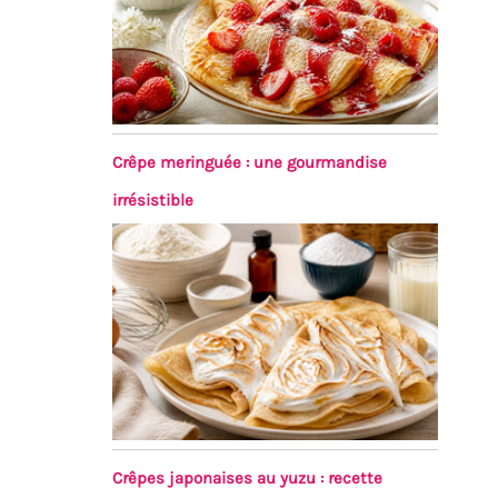
Crêpe meringuée : une gourmandise
irrésistible
Crêpes japonaises au yuzu : recette