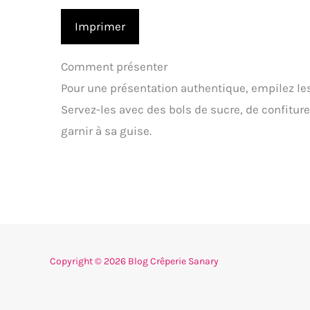
Imprimer
Comment présenter
Pour une présentation authentique, empilez les
Servez-les avec des bols de sucre, de confiture
garnir à sa guise.
Copyright © 2026 Blog Crêperie Sanary