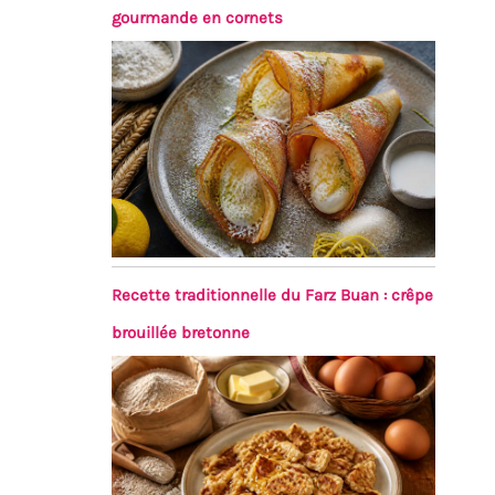
gourmande en cornets
Recette traditionnelle du Farz Buan : crêpe
brouillée bretonne