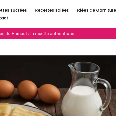
ttes sucrées
Recettes salées
Idées de Garnitur
tact
es du Hainaut : la recette authentique