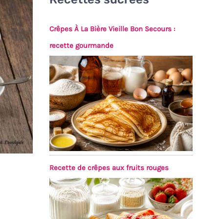
Crêpes À La Bière Vieille Bon Secours :
recette gourmande
Recette de crêpes aux fruits rouges