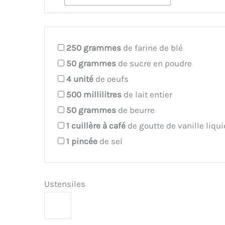
250
grammes
de farine de blé
50
grammes
de sucre en poudre
4
unité
de oeufs
500
millilitres
de lait entier
50
grammes
de beurre
1
cuillère à café
de goutte de vanille liqu
1
pincée
de sel
Ustensiles