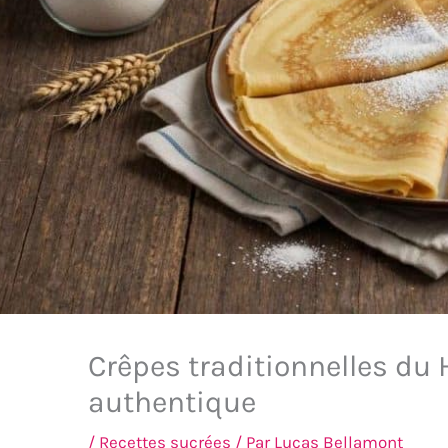
Crêpes traditionnelles du H
authentique
/
Recettes sucrées
/ Par
Lucas Bellamont