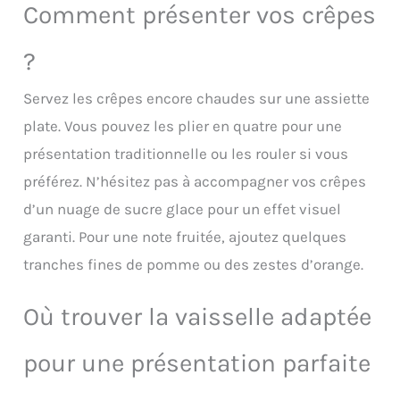
est sûre, non toxique et
Comment présenter vos crêpes
manœuvrer lors de
inodore, peut être utilisée
l'étalement des sauces. Taille
sans inquiétude. AVEC
optimale : Mesurant 26,80 x
?
GRAVURE : Le texte de capacité
7,30 x 7,30 cm, cette cuillère à
sur le manche de la cuillère
sauce à pizza est conçue pour
Servez les crêpes encore chaudes sur une assiette
est gravé, pas facile à porter, il
avoir la bonne taille pour une
peut rester clair pendant
manipulation facile et une
plate. Vous pouvez les plier en quatre pour une
longtemps, vous pouvez
application efficace de la
présentation traditionnelle ou les rouler si vous
facilement trouver la cuillère
sauce.
dont vous avez besoin.
préférez. N’hésitez pas à accompagner vos crêpes
ENSEMBLE : Notre ensemble
d’un nuage de sucre glace pour un effet visuel
comprend 3 louches à soupe
en acier inoxydable, 30cc
garanti. Pour une note fruitée, ajoutez quelques
(30ml, 1oz) ; 60cc (60ml, 2oz)
tranches fines de pomme ou des zestes d’orange.
; 90cc (90ml, 3oz), qui sont la
taille de capacité la plus
couramment utilisée dans la
Où trouver la vaisselle adaptée
cuisine, l'aspect pratique est
bon. Facile à nettoyer :
pour une présentation parfaite
surface lisse, les résidus
d'huile et de graisse peuvent
être facilement éliminés avec