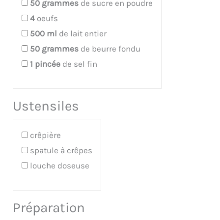
50
grammes
de sucre en poudre
4
oeufs
500
ml
de lait entier
50
grammes
de beurre fondu
1
pincée
de sel fin
Ustensiles
crêpière
spatule à crêpes
louche doseuse
Préparation