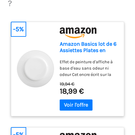
?
de l'eau et du détergent, ou
vous pouvez utiliser le lave-
vaisselle.
-5%
Amazon Basics lot de 6
Assiettes Plates en
Porcelaine, 26.67 cm
Effet de peinture d'affiche à
base d'eau sans odeur ni
odeur Cet encre écrit sur la
plupart des surfaces. Papier,
19,94 €
carton, métal, plastique, verre,
18,99 €
pierre, toile, tissu, etc. Produit
une couleur opaque et
éclatante L’encre ne traverse
pas le papier Largeur de trait
fine : 0,9-1,3 mm.
-5%