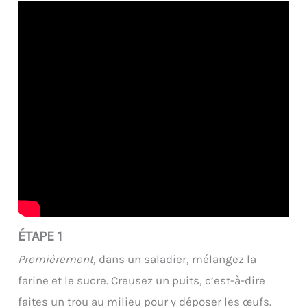
ÉTAPE 1
Premièrement,
dans un saladier, mélangez la
farine et le sucre. Creusez un puits, c’est-à-dire
faites un trou au milieu pour y déposer les œufs.