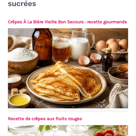
sucrées
qui vous permet de remplir
convenablement votre pot de
sucre, cacao ou parmesan
Crêpes À La Bière Vieille Bon Secours : recette gourmande
UTILISATION : Vous pouvez
passer la saupoudreuse à
sucre glace au lave-vaisselle
mais pas son couvercle, il est
recommandé de bien sécher
la partie en inox afin qu'elle ne
rouille pas
Recette de crêpes aux fruits rouges