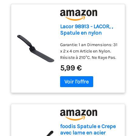
6 spatules et une louche
diffusion rapide et optimale
FabriquÃéen France
de la chaleur
Lacor 98913 - LACOR, ,
Spatule en nylon
longue, Noir, 31,5 cm
Garantie: 1 an Dimensions: 31
x 2 x 4 cm Article en Nylon.
Résiste à 210°C. Ne Raye Pas.
5,99 €
foodis Spatule e Crepe
avec lame en acier