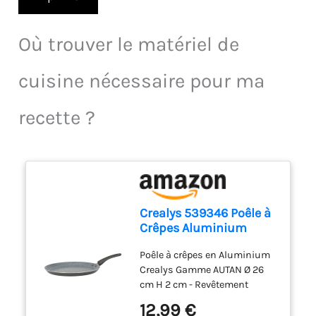
Où trouver le matériel de
cuisine nécessaire pour ma
recette ?
Crealys 539346 Poêle à
Crêpes Aluminium
AUTAN Ø 26cm -
Poêle à crêpes en Aluminium
Revêtement
Crealys Gamme AUTAN Ø 26
Antiadhésif Sain en
cm H 2 cm - Revêtement
Céramique effet pierre -
Antiadhésif Sain en
Crêpière Coloris Gris -
12,99 €
Céramique effet pierre -