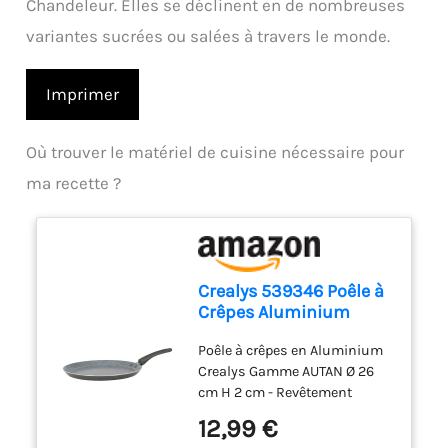
Chandeleur. Elles se déclinent en de nombreuses
variantes sucrées ou salées à travers le monde.
Imprimer
Où trouver le matériel de cuisine nécessaire pour
ma recette ?
Crealys 539346 Poêle à
Crêpes Aluminium
AUTAN Ø 26cm -
Poêle à crêpes en Aluminium
Revêtement
Crealys Gamme AUTAN Ø 26
Antiadhésif Sain en
cm H 2 cm - Revêtement
Céramique effet pierre -
Antiadhésif Sain en
Crêpière Coloris Gris -
12,99 €
Céramique effet pierre -
Manche