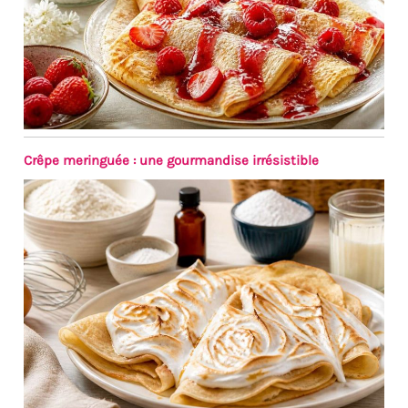
produits au soleil pendant
dix à vingt minutes. La
porcelaine de haute qualité
n'affectera pas Le goût de la
nourriture elle-même, vous
pouvez également utiliser ses
propres caractéristiques pour
rendre la nourriture plus
Crêpe meringuée : une gourmandise irrésistible
délicieuse. MALACASA vous
souhaite un bon appétit