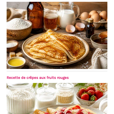
température, tout en
optimisant le choix des
matériaux, rendant la
vaisselle plus légère et plus
abordable.La forme carrée
générale et les bords arrondis
permettent de l'utiliser au
restaurant ou à la maison.
Intégrez harmonieusement à
votre table à manger. Une
variété de combinaisons peut
également répondre à vos
besoins à diverses occasions
☞☞☞ BON APPÉTIT: Toute
Recette de crêpes aux fruits rouges
notre vaisselle en porcelaine a
subi un processus de
production complet et n'aura
pas d'odeur particulière. S'il y
a une légère odeur de la boîte
lorsque l'emballage est
ouvert, vous pouvez placer les