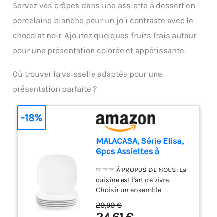
diffusion rapide et optimale
Servez vos crêpes dans une assiette à dessert en
Poignée en plastique thermo
de la chaleur
résistant et insert inox. - Tous
porcelaine blanche pour un joli contraste avec le
feux sauf induction. -
chocolat noir. Ajoutez quelques fruits frais autour
Nettoyage au lave-vaisselle
pour une présentation colorée et appétissante.
Où trouver la vaisselle adaptée pour une
présentation parfaite ?
-18%
MALACASA, Série Elisa,
6pcs Assiettes à
Dessert Porcelaine,
☞☞☞ À PROPOS DE NOUS: La
Assiettes à Gâteau,
cuisine est l'art de vivre.
Assiettes et Plats de
Choisir un ensemble
Service pour 6
d'ustensiles de cuisine
Personnes
29,99 €
exquis et adaptés peut
24,61 €