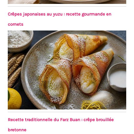
Crêpes japonaises au yuzu : recette gourmande en
cornets
Recette traditionnelle du Farz Buan : crêpe brouillée
bretonne