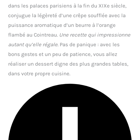
dans les palaces parisiens à la fin du XIXe siècle,
conjugue la légèreté d’une crêpe soufflée avec la
puissance aromatique d’un beurre à l’orange
flambé au Cointreau.
Une recette qui impressionne
autant qu’elle régale.
Pas de panique : avec les
bons gestes et un peu de patience, vous allez
réaliser un dessert digne des plus grandes tables,
dans votre propre cuisine.