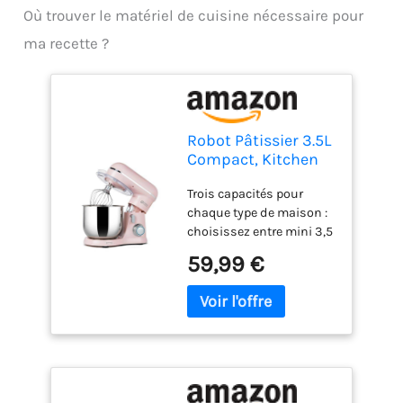
Où trouver le matériel de cuisine nécessaire pour
ma recette ?
Robot Pâtissier 3.5L
Compact, Kitchen
in the box 10
Trois capacités pour
Vitesses + Pulse,
chaque type de maison :
Léger 2,9 kg, Bol
choisissez entre mini 3,5
Inox, 3 Accessoires,
l pour les petites cuisines
Mini Robot Cuisine
59,99 €
ou les débutants, 5 l pour
Multifonction, Idéal
les familles qui cuisinent
Pâtisserie Maison et
quotidiennement, ou 2
Débutant (Rose
bols de 4,5 l et 5 l pour
Claire)
une polyvalence
maximale. Un même
mixeur pétrisseur
s'adapte à vos besoins