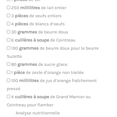
250
millilitres
de lait entier
3
pièces
de oeufs entiers
4
pièces
de blancs d’oeufs
30
grammes
de beurre doux
6
cuillères à soupe
de Cointreau
100
grammes
de beurre doux pour le beurre
Suzette
80
grammes
de sucre glace
1
pièce
de zeste d’orange non traitée
100
millilitres
de jus d’orange fraîchement
pressé
4
cuillères à soupe
de Grand Marnier ou
Cointreau pour flamber
Analyse nutritionnelle