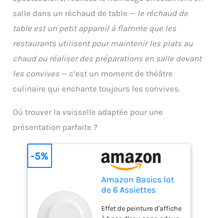
domestiques aux
salle dans un réchaud de table —
le réchaud de
restaurants,
boulangeries, hôtels et
table est un petit appareil à flamme que les
pizzerias, notre robot
restaurants utilisent pour maintenir les plats au
pâtissier électrique fait
des merveilles dans
chaud ou réaliser des préparations en salle devant
divers contextes. C’est
les convives
— c’est un moment de théâtre
l’outil idéal pour
mélanger la crème, les
culinaire qui enchante toujours les convives.
légumes et les pâtes
Où trouver la vaisselle adaptée pour une
présentation parfaite ?
-5%
Amazon Basics lot
de 6 Assiettes
Plates en
Effet de peinture d'affiche
Porcelaine, 26.67 cm