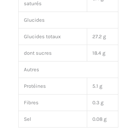
saturés
Glucides
Glucides totaux
27.2 g
dont sucres
18.4 g
Autres
Protéines
5.1 g
Fibres
0.3 g
Sel
0.08 g