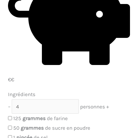
€€
Ingrédients
–
personnes
+
125
grammes
de farine
50
grammes
de sucre en poudre
1
pincée
de sel