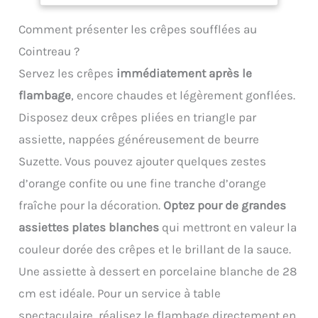
vos préparations :
même de la purée de
ergonomique et
desserts, pâtes, crèmes.
pommes de terre pour
Comment présenter les crêpes soufflées au
confortable. Facile à
Gagnez du temps en
votre prochain grand
nettoyer - résiste au Lave-
cuisine avec un appareil
Cointreau ?
repas Facile à détacher et
vaisselle. Les aliments
pratique, efficace et
à nettoyer : la tête
Servez les crêpes
immédiatement après le
sont découpés avec
élégant. Disponible en 5
inclinable s’arrête
précision, sans être
couleurs modernes pour
flambage
, encore chaudes et légèrement gonflées.
automatiquement
déchirés ni déchiquetés.
s’adapter à votre
Disposez deux crêpes pliées en triangle par
lorsqu’on la soulève, ce
Râpez sans effort pour
intérieur.
qui permet de fixer ou de
un meilleur résultat.
assiette, nappées généreusement de beurre
retirer facilement les
L'arôme naturel est libéré
Suzette. Vous pouvez ajouter quelques zestes
accessoires de mixage. Il
et rehausse le goût.
suffit de tourner et de
d’orange confite ou une fine tranche d’orange
soulever le bol pour le
fraîche pour la décoration.
Optez pour de grandes
détacher. Les
accessoires, y compris le
assiettes plates blanches
qui mettront en valeur la
bol, le crochet et la tige,
couleur dorée des crêpes et le brillant de la sauce.
sont en acier inoxydable
de qualité alimentaire et
Une assiette à dessert en porcelaine blanche de 28
passent au lave-vaisselle
cm est idéale. Pour un service à table
Utilisation polyvalente en
cuisine : des cuisines
spectaculaire, réalisez le flambage directement en