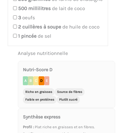
500
millilitres
de lait de coco
3
oeufs
2
cuillères à soupe
de huile de coco
1
pincée
de sel
Analyse nutritionnelle
Nutri-Score D
A
B
C
D
E
Riche en graisses
Source de fibres
Faible en protéines
Plutôt sucré
Synthèse express
Profil :
Plat riche en graisses et en fibres.