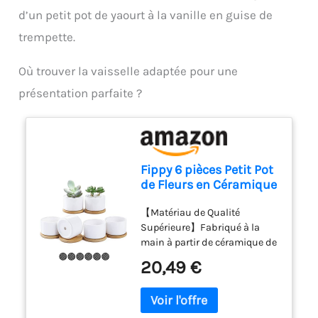
d’un petit pot de yaourt à la vanille en guise de
trempette.
Où trouver la vaisselle adaptée pour une
présentation parfaite ?
Fippy 6 pièces Petit Pot
de Fleurs en Céramique
Blanc Pot Succulentes
【Matériau de Qualité
Pot en Plantes
Supérieure】Fabriqué à la
Céramique Parfait pour
main à partir de céramique de
le Décor de Balcon de
haute qualité et durable qui a
Bureau à Domicile,
20,49 €
été cuite à haute température.
8.1cm
Les pots succulents blancs
sont durables et résistants
aux rayures. De plus, les