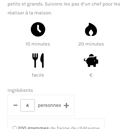
petits et grands. Suivons les pas d’un chef pour les
réaliser à la maison.
10 minutes
20 minutes
facile
€
Ingrédients
–
+
personnes
200
grammes
de farine de châtaigne