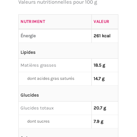
Valeurs nutritionnelles pour 100 g
NUTRIMENT
VALEUR
Énergie
261 kcal
Lipides
Matières grasses
18.5 g
dont acides gras saturés
14.7 g
Glucides
Glucides totaux
20.7 g
dont sucres
7.9 g