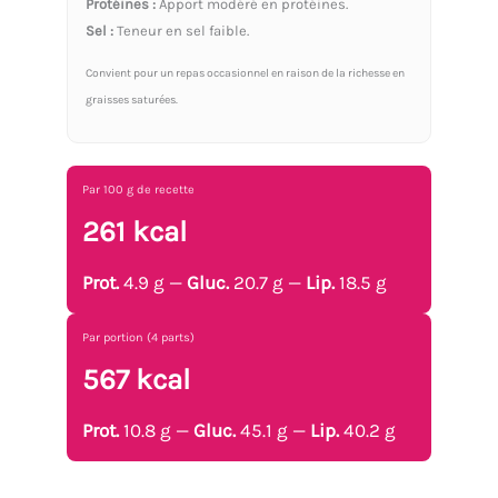
Protéines :
Apport modéré en protéines.
Sel :
Teneur en sel faible.
Convient pour un repas occasionnel en raison de la richesse en
graisses saturées.
Par 100 g de recette
261 kcal
Prot.
4.9 g —
Gluc.
20.7 g —
Lip.
18.5 g
Par portion (4 parts)
567 kcal
Prot.
10.8 g —
Gluc.
45.1 g —
Lip.
40.2 g