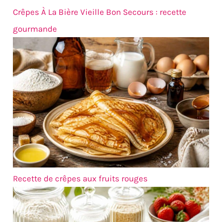
aliments et les sauces de
flexibilité supplémentaire
Crêpes À La Bière Vieille Bon Secours : recette
glisser de l'assiette,
lors du service ou du
gardant vos repas sans
réchauffage des
gourmande
dégâts, et le design à
aliments FACILE À
large bord ajoute une
NETTOYER ET À RANGER :
touche élégante à votre
Ces assiettes passent au
table en créant un cadre
lave-vaisselle, ce qui
qui met magnifiquement
facilite le nettoyage après
en valeur vos aliments
les repas, et peuvent être
UTILISATION
empilées en toute
POLYVALENTE : Ces
sécurité, ce qui les rend
assiettes peuvent être
pratiques pour le
utilisées en toute
stockage sans prendre
sécurité au four et au
trop de place
micro-ondes, vous
offrant ainsi une
flexibilité supplémentaire
Recette de crêpes aux fruits rouges
lors du service ou du
réchauffage des
aliments FACILE À
NETTOYER ET À RANGER :
Ces assiettes passent au