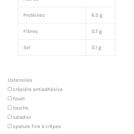
Protéines
6.5 g
Fibres
0.7 g
Sel
0.1 g
Ustensiles
crêpière antiadhésive
fouet
louche
saladier
spatule fine à crêpes