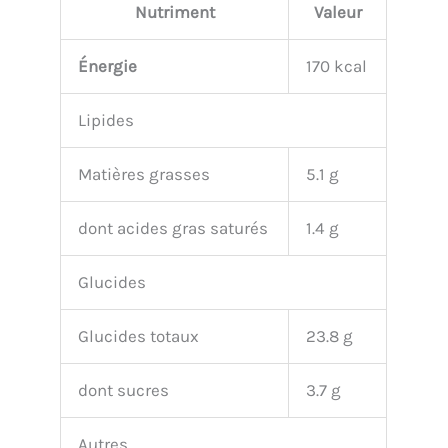
Nutriment
Valeur
Énergie
170 kcal
Lipides
Matières grasses
5.1 g
dont acides gras saturés
1.4 g
Glucides
Glucides totaux
23.8 g
dont sucres
3.7 g
Autres