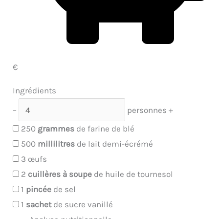
€
Ingrédients
–
personnes
+
250
grammes
de farine de blé
500
millilitres
de lait demi-écrémé
3
œufs
2
cuillères à soupe
de huile de tournesol
1
pincée
de sel
1
sachet
de sucre vanillé