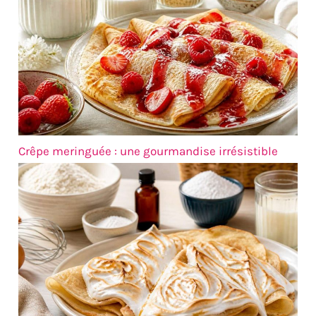
lave-vaisselle, ce qui
facilite le nettoyage après
les repas, et peuvent être
empilées en toute
sécurité, ce qui les rend
pratiques pour le
stockage sans prendre
trop de place
Crêpe meringuée : une gourmandise irrésistible