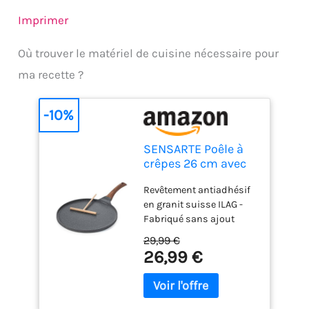
Imprimer
Où trouver le matériel de cuisine nécessaire pour
ma recette ?
-10%
SENSARTE Poêle à
crêpes 26 cm avec
répartisseur de
Revêtement antiadhésif
pâte
en granit suisse ILAG -
Fabriqué sans ajout
intentionnel de PFOA,
29,99 €
sans plomb ni cadmium.
26,99 €
Pour une utilisation
quotidienne en toute
confiance. Parfait pour
cuisiner avec très peu