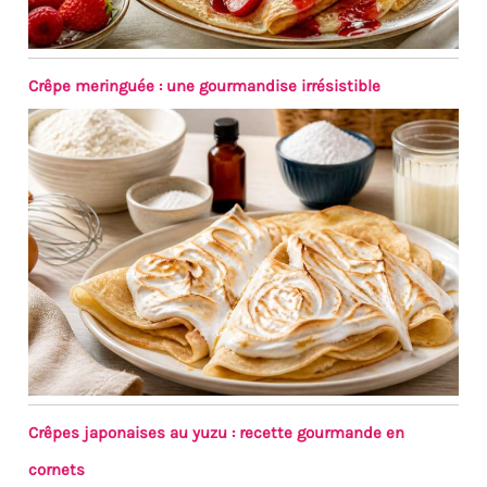
pouvez également utiliser ses
propres caractéristiques pour
rendre la nourriture plus
Crêpe meringuée : une gourmandise irrésistible
délicieuse. MALACASA vous
souhaite un bon appétit
Crêpes japonaises au yuzu : recette gourmande en
cornets