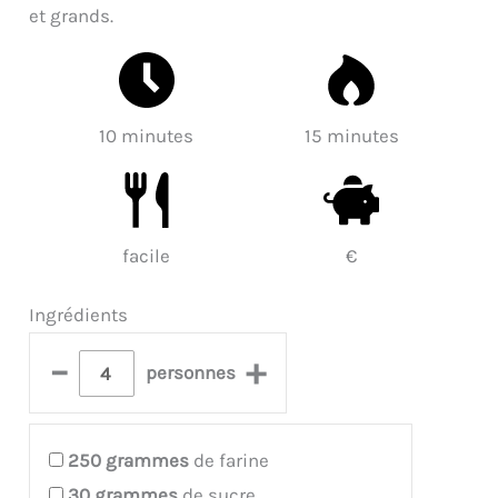
et grands.
10 minutes
15 minutes
facile
€
Ingrédients
–
+
personnes
250
grammes
de farine
30
grammes
de sucre