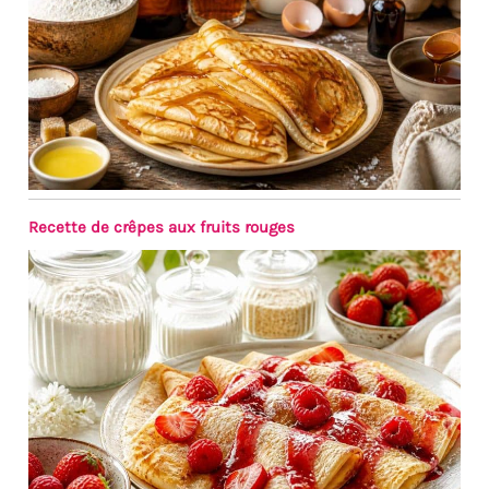
abordable.La forme carrée
générale et les bords arrondis
permettent de l'utiliser au
restaurant ou à la maison.
Intégrez harmonieusement à
votre table à manger. Une
variété de combinaisons peut
également répondre à vos
besoins à diverses occasions
☞☞☞ BON APPÉTIT: Toute
Recette de crêpes aux fruits rouges
notre vaisselle en porcelaine a
subi un processus de
production complet et n'aura
pas d'odeur particulière. S'il y
a une légère odeur de la boîte
lorsque l'emballage est
ouvert, vous pouvez placer les
produits au soleil pendant
dix à vingt minutes. La
porcelaine de haute qualité
n'affectera pas Le goût de la
nourriture elle-même, vous