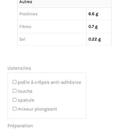
Autres
Protéines
6.6 g
Fibres
0.7 g
Sel
0.22 g
Ustensiles
poêle à crêpes anti-adhésive
louche
spatule
mixeur plongeant
Préparation