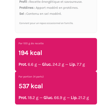
Profil :
Recette énergétique et savoureuse.
Protéines :
Apport modéré en protéines.
Sel :
Contenu en sel modéré.
Convient pour un repas occasionnel en famille.
Par 100 g de recette
194 kcal
Prot.
6.6 g —
Gluc.
24.2 g —
Lip.
7.7 g
Par portion (4 parts)
537 kcal
Prot.
18.2 g —
Gluc.
66.9 g —
Lip.
21.2 g