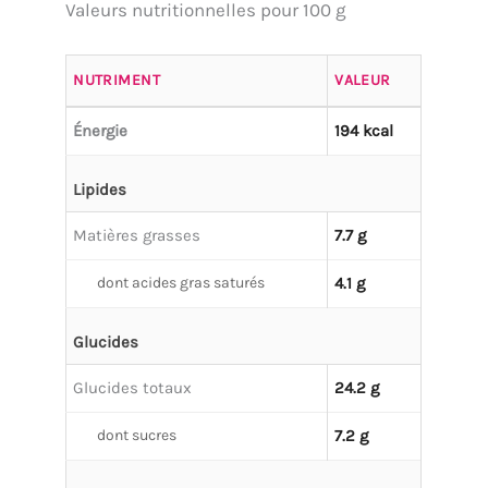
Valeurs nutritionnelles pour 100 g
NUTRIMENT
VALEUR
Énergie
194 kcal
Lipides
Matières grasses
7.7 g
dont acides gras saturés
4.1 g
Glucides
Glucides totaux
24.2 g
dont sucres
7.2 g