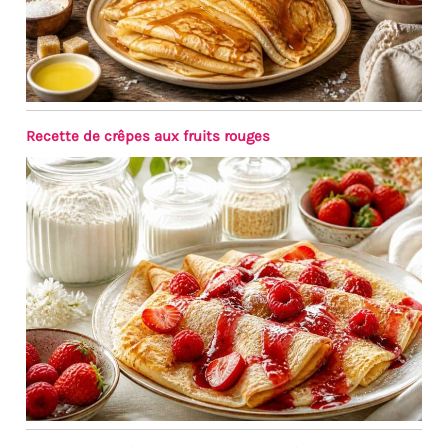
compléter vos vaisselle et
plats de service, et
résister à l’épreuve du
temps. À offrir ou à
s’offrir : Un service de
table durable et stylé,
Recette de crêpes aux fruits rouges
parfait pour une
crémaillère, un mariage
ou tout simplement se
faire plaisir avec de la
belle vaisselle.