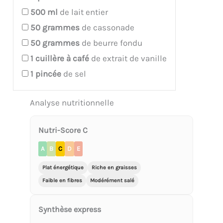
500
ml
de lait entier
50
grammes
de cassonade
50
grammes
de beurre fondu
1
cuillère à café
de extrait de vanille
1
pincée
de sel
Analyse nutritionnelle
Nutri-Score C
A
B
C
D
E
Plat énergétique
Riche en graisses
Faible en fibres
Modérément salé
Synthèse express