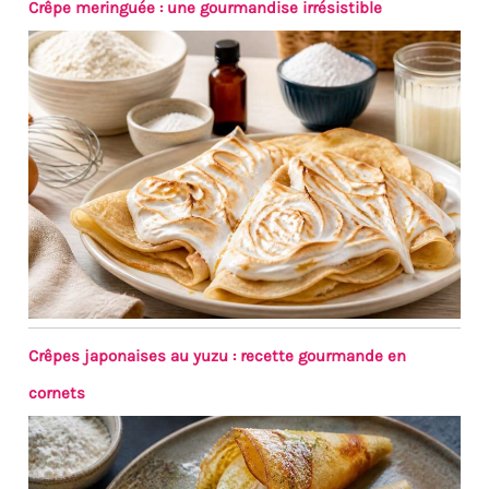
Crêpe meringuée : une gourmandise irrésistible
Crêpes japonaises au yuzu : recette gourmande en
cornets