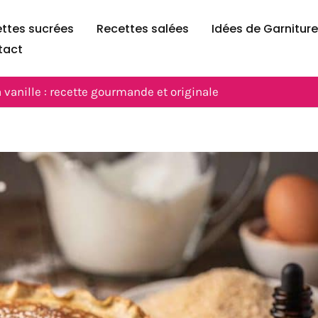
ttes sucrées
Recettes salées
Idées de Garnitur
tact
 vanille : recette gourmande et originale