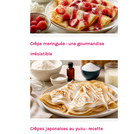
Crêpe meringuée : une gourmandise
irrésistible
Crêpes japonaises au yuzu : recette