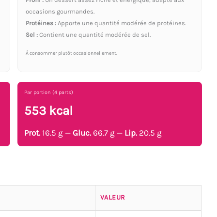
occasions gourmandes.
Protéines :
Apporte une quantité modérée de protéines.
Sel :
Contient une quantité modérée de sel.
À consommer plutôt occasionnellement.
Par portion (4 parts)
553 kcal
Prot.
16.5 g —
Gluc.
66.7 g —
Lip.
20.5 g
VALEUR