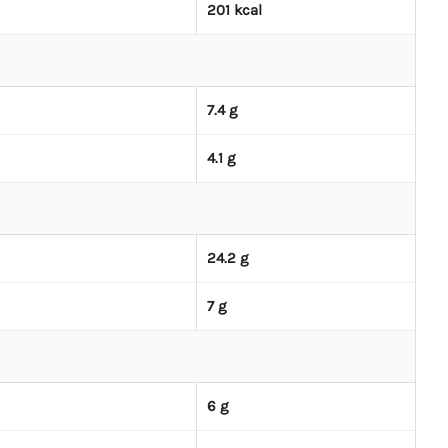
201 kcal
7.4 g
4.1 g
24.2 g
7 g
6 g