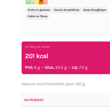
A
B
C
D
E
Riche en graisses
Source de protéines
Assez énergétique
Faible en fibres
Par 100 g de recette
201 kcal
Prot.
6 g —
Gluc.
24.2 g —
Lip.
7.4 g
Valeurs nutritionnelles pour 100 g
NUTRIMENT