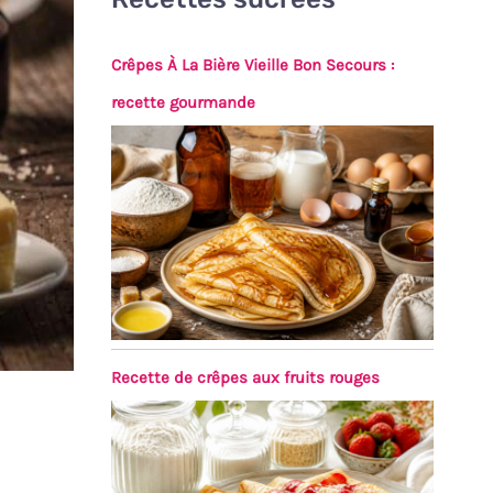
Crêpes À La Bière Vieille Bon Secours :
recette gourmande
Recette de crêpes aux fruits rouges