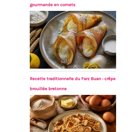
gourmande en cornets
Recette traditionnelle du Farz Buan : crêpe
brouillée bretonne