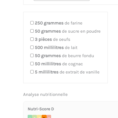
250
grammes
de farine
50
grammes
de sucre en poudre
3
pièces
de oeufs
500
millilitres
de lait
50
grammes
de beurre fondu
50
millilitres
de cognac
5
millilitres
de extrait de vanille
Analyse nutritionnelle
Nutri-Score D