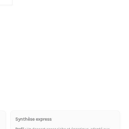
Synthèse express
Profil :
Un dessert assez riche et énergique, adapté aux