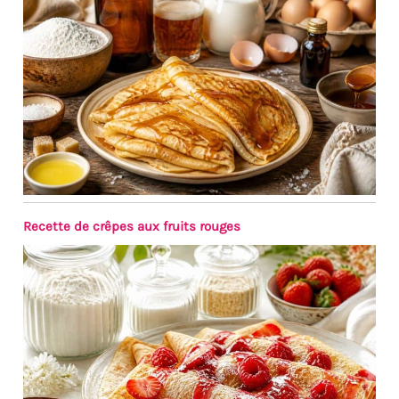
convient pour manger des
gâteaux, des entrées, des
fruits, etc. Les fourchettes à
gâteaux sont non toxiques et
sans BPA, sans arrière-goût
métallique, vous pouvez donc
les utiliser sans crainte ;
faciles à stocker et à nettoyer,
elles passent au lave-
vaisselle.
Recette de crêpes aux fruits rouges