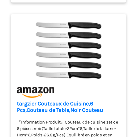
naturelle dans votre univers
vaisselle et arts de la table.
Épaisses, lourdes et robustes
: Leur épaisseur et leur poids
offrent une vraie sensation de
qualité. Ce set assiette
robuste a été conçu pour
durer, compléter vos vaisselle
et plats de service, et résister
à l’épreuve du temps. À offrir
ou à s’offrir : Un service de
table durable et stylé, parfait
pour une crémaillère, un
mariage ou tout simplement
se faire plaisir avec de la belle
vaisselle.
targzier Couteaux de Cuisine,6
Pcs,Couteau de Table,Noir Couteau
Tomate
『Information Produit』Couteaux de cuisine set de
6 pièces,noir(Taille totale-22cm*6,Taille de la lame-
11cm*6,Poids-26.8g/Pcs) Équilibré en poids et en