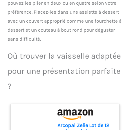
pouvez les plier en deux ou en quatre selon votre
grande quantité. Durabilité et
profonds. Le trou au bout du
praticité exceptionnelles – la
manche facilite le rangement
préférence. Placez-les dans une assiette à dessert
construction solide rend la
ou la suspension en cuisine
avec un couvert approprié comme une fourchette à
spatule idéale pour les
cuisines domestiques, les
dessert et un couteau à bout rond pour déguster
restaurants professionnels et
sans difficulté.
les cuisines de terrain.
Résistante à une utilisation
intensive et aux hautes
Où trouver la vaisselle adaptée
températures. Poignée
ergonomique pour un confort
pour une présentation parfaite
optimal – la poignée a une
largeur d’environ 3,5 cm,
offrant une prise stable et
?
confortable même lors de
longues sessions de
mélange. Design réfléchi avec
possibilité de suspension –
un petit trou à l’extrémité de
la poignée permet de
Arcopal Zelie Lot de 12
l’accrocher facilement à un