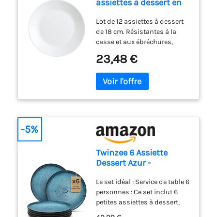
assiettes à dessert en
crochet ou une barre de
verre opale extra
cuisine. Elle peut également
Lot de 12 assiettes à dessert
résistant Blanc 18 cm
servir d’élément décoratif
de 18 cm. Résistantes à la
dans la cuisine, la salle à
casse et aux ébréchures,
manger ou un restaurant.
passent au lave-vaisselle,
Dimensions : longueur 83
23,48 €
résistantes aux changements
cm, largeur utile 11,5 cm.
de température, 100 %
hygiénique. L’opale Arcopal
est une matière non poreuse
qui empêche les bactéries de
se déposer. Elle est très facile
à nettoyer et totalement
-5%
hygiénique. Fabriquée en
France. Compatible micro-
Twinzee 6 Assiette
ondes et lave-vaisselle.
Dessert Azur -
Compatible Micro-onde
Le set idéal : Service de table 6
- Assiettes Service de
personnes : Ce set inclut 6
Table Riviera Collection
petites assiettes à dessert,
parfaites pour accompagner