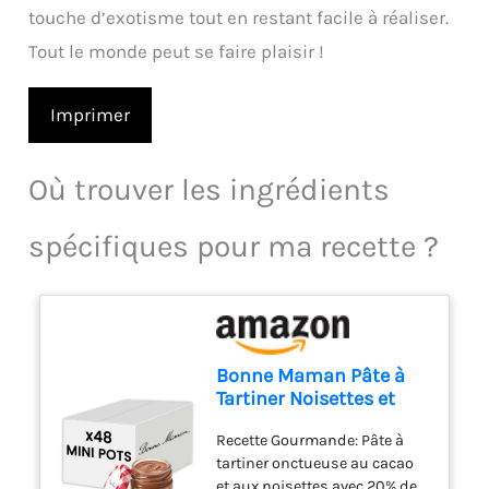
touche d’exotisme tout en restant facile à réaliser.
Tout le monde peut se faire plaisir !
Imprimer
Où trouver les ingrédients
spécifiques pour ma recette ?
Bonne Maman Pâte à
Tartiner Noisettes et
Cacao, Sans Huile de
Recette Gourmande: Pâte à
Palme, 20% Noisettes,
tartiner onctueuse au cacao
48 Mini-Pots en Verre,
et aux noisettes avec 20% de