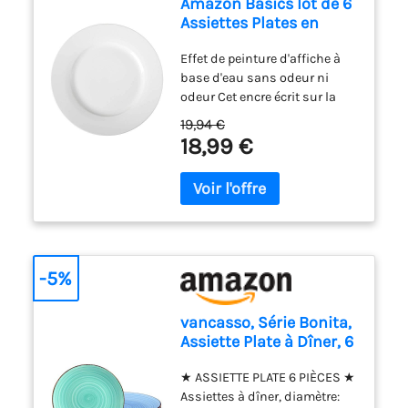
Amazon Basics lot de 6
Assiettes Plates en
Porcelaine, 26.67 cm
Effet de peinture d'affiche à
base d'eau sans odeur ni
odeur Cet encre écrit sur la
plupart des surfaces. Papier,
19,94 €
carton, métal, plastique, verre,
18,99 €
pierre, toile, tissu, etc. Produit
une couleur opaque et
éclatante L’encre ne traverse
pas le papier Largeur de trait
fine : 0,9-1,3 mm.
-5%
vancasso, Série Bonita,
Assiette Plate à Dîner, 6
Pièces, Grande Assiette
★ ASSIETTE PLATE 6 PIÈCES ★
en Céramique, 27cm,
Assiettes à dîner, diamètre:
Style Minimaliste