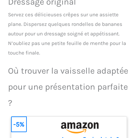
Dressage original
onctueuse et généreuse en
Conditionnement en pots de
noisettes 🥄 FORMAT : Pot de
verre réutilisables et
Servez ces délicieuses crêpes sur une assiette
360g 📜 HISTOIRE : Bonne
recyclables, préservant la
Maman naît en 1971 à Biars-
fraîcheur et la qualité de la
plane. Dispersez quelques rondelles de bananes
sur-Cère, un petit village au
pâte à tartiner tout en
autour pour un dressage soigné et appétissant.
coeur du Lot, dans une belle
respectant l'environnement
région fruitière, au confluent
Polyvalence Culinaire: Parfaite
N’oubliez pas une petite feuille de menthe pour la
des rivières de Cère et de
à tartiner sur du pain, des
touche finale.
Dordogne
crêpes, des gaufres ou à
utiliser dans vos recettes de
Où trouver la vaisselle adaptée
pâtisserie pour apporter une
touche gourmande
chocolatée et noisette à vos
pour une présentation parfaite
créations
?
-5%