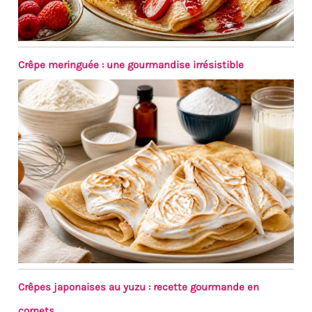
Crêpe meringuée : une gourmandise irrésistible
Crêpes japonaises au yuzu : recette gourmande en
cornets