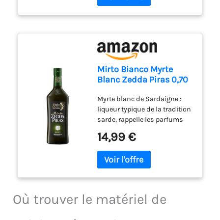
Mirto Bianco Myrte
Blanc Zedda Piras 0,70
lt.
Myrte blanc de Sardaigne :
liqueur typique de la tradition
sarde, rappelle les parfums
enivrants de la Sardaigne
14,99 €
diffusés dans l'air du vent de
Maestrale Méthode de
production : grâce à une
longue période d'infusion
d'alcool, les feuilles de myrte
sauvage sarde cédent
Où trouver le matériel de
naturellement leurs arômes
et leurs parfums Profil