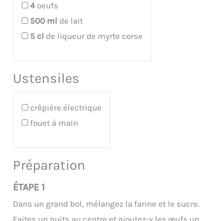
4
oeufs
500
ml
de lait
5
cl
de liqueur de myrte corse
Ustensiles
crêpière électrique
fouet à main
Préparation
ÉTAPE 1
Dans un grand bol, mélangez la farine et le sucre.
Faites un puits au centre et ajoutez-y les œufs un