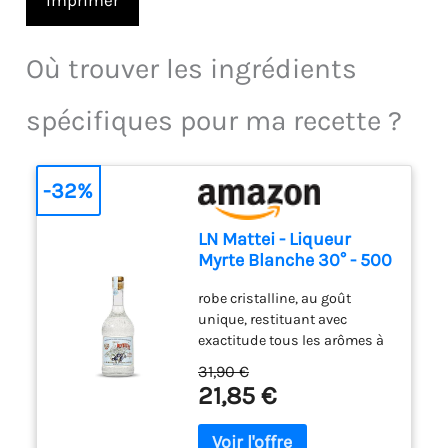
Imprimer
Où trouver les ingrédients
spécifiques pour ma recette ?
-32%
LN Mattei - Liqueur
Myrte Blanche 30° - 500
ml
robe cristalline, au goût
unique, restituant avec
exactitude tous les arômes à
la fois fruités et
31,90 €
rafraîchissants ainsi que
21,85 €
toutes les nuances olfactives
du myrte.