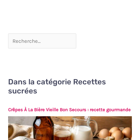
grande ouverture, Bonne
manipulation grâce aux
dimensions compactes Facile
à nettoyer à la main, Passe au
lave-vaisselle Contenu : 1x
Westmark saupoudreuse à
sucre glace, avec emballage,
matière : acier
inoxydable/plastique PP)
Couleur : Argent/Transparent,
69502260
Dans la catégorie Recettes
sucrées
Crêpes À La Bière Vieille Bon Secours : recette gourmande