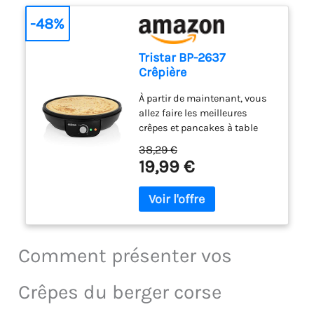
6 spatules et une louche
FabriquÃéen France
-48%
Tristar BP-2637
Crêpière
À partir de maintenant, vous
allez faire les meilleures
crêpes et pancakes à table
avec la crêpière Tristar. La
38,29 €
plaque de qualité supérieure a
19,99 €
un large diamètre de 30 cm.
Le revêtement antiadhésif
permet de les réussir sans
que les pancakes et crêpes
n’attachent. Facile à nettoyer
grâce à son revêtement
Comment présenter vos
antiadhésif Conception très
pratique avec poignées
Crêpes du berger corse
intégrées, pieds antidérapant,
espace de rangement du