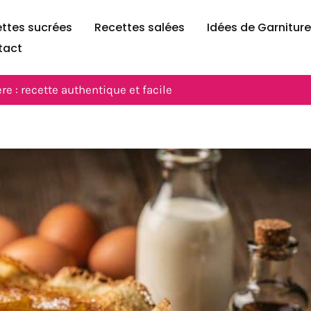
ttes sucrées
Recettes salées
Idées de Garnitur
tact
e : recette authentique et facile