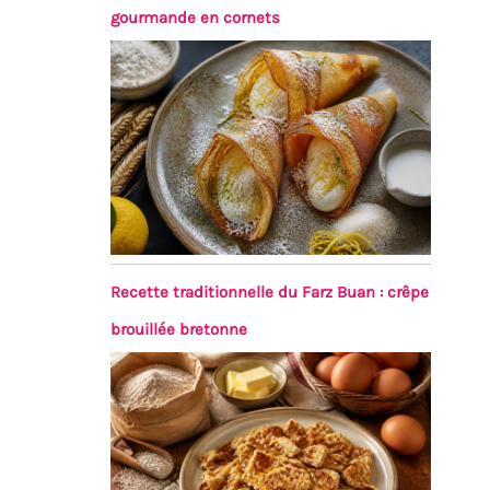
gourmande en cornets
Recette traditionnelle du Farz Buan : crêpe
brouillée bretonne