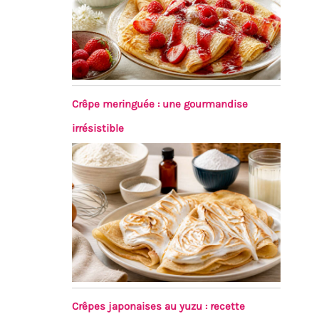
Crêpe meringuée : une gourmandise
irrésistible
Crêpes japonaises au yuzu : recette