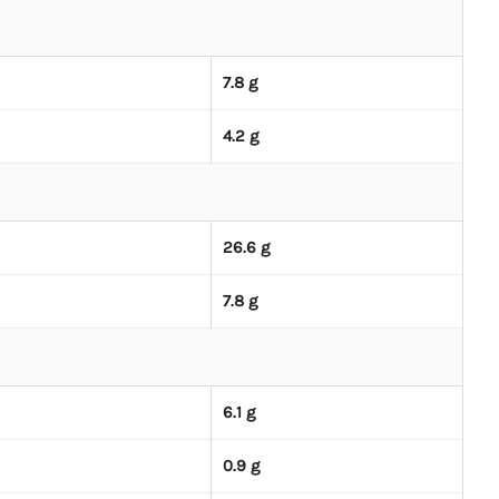
7.8 g
4.2 g
26.6 g
7.8 g
6.1 g
0.9 g