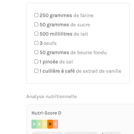
250
grammes
de farine
50
grammes
de sucre
500
millilitres
de lait
3
oeufs
50
grammes
de beurre fondu
1
pincée
de sel
1
cuillère à café
de extrait de vanille
Analyse nutritionnelle
Nutri-Score D
A
B
C
D
E