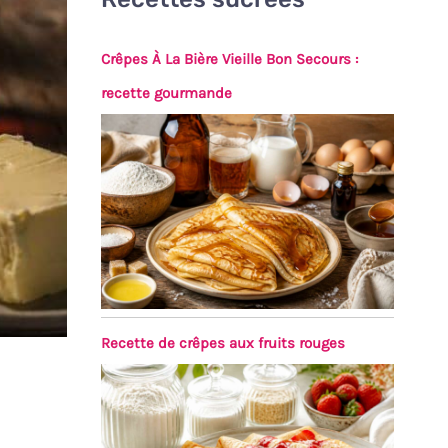
Crêpes À La Bière Vieille Bon Secours :
recette gourmande
Recette de crêpes aux fruits rouges