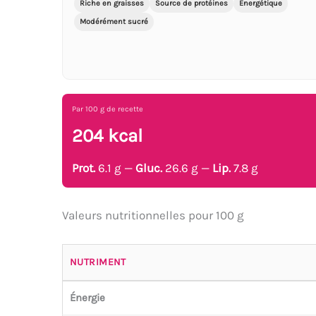
Riche en graisses
Source de protéines
Énergétique
Modérément sucré
Par 100 g de recette
204 kcal
Prot.
6.1 g —
Gluc.
26.6 g —
Lip.
7.8 g
Valeurs nutritionnelles pour 100 g
NUTRIMENT
Énergie