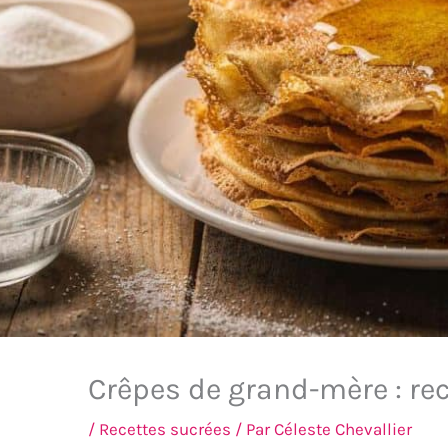
Crêpes de grand-mère : rec
/
Recettes sucrées
/ Par
Céleste Chevallier