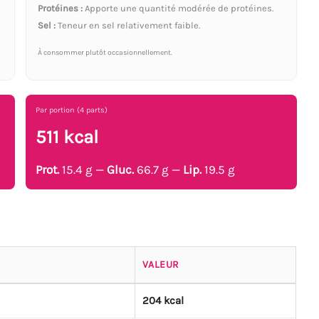
Protéines :
Apporte une quantité modérée de protéines.
Sel :
Teneur en sel relativement faible.
À consommer plutôt occasionnellement.
Par portion (4 parts)
511 kcal
Prot.
15.4 g —
Gluc.
66.7 g —
Lip.
19.5 g
VALEUR
204 kcal