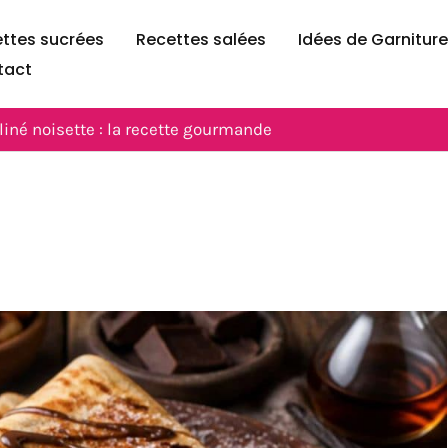
ttes sucrées
Recettes salées
Idées de Garnitur
tact
liné noisette : la recette gourmande