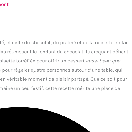
mont
é, et celle du chocolat, du praliné et de la noisette en fait
des
réunissent le fondant du chocolat, le croquant délicat
isette torréfiée pour offrir un dessert
aussi beau que
e pour régaler quatre personnes autour d’une table, qui
en véritable moment de plaisir partagé. Que ce soit pour
aine un peu festif, cette recette mérite une place de