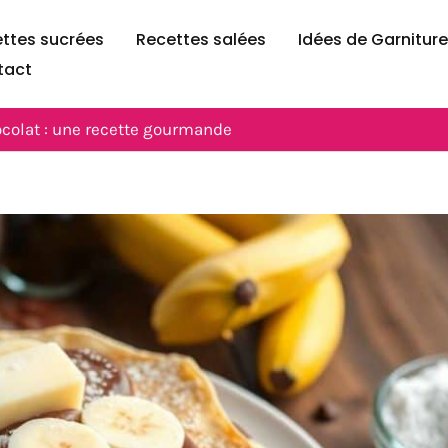
ttes sucrées
Recettes salées
Idées de Garnitur
tact
colat : une recette gourmande