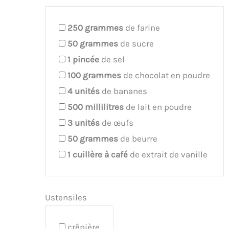
250
grammes
de farine
50
grammes
de sucre
1
pincée
de sel
100
grammes
de chocolat en poudre
4
unités
de bananes
500
millilitres
de lait en poudre
3
unités
de œufs
50
grammes
de beurre
1
cuillère à café
de extrait de vanille
Ustensiles
crêpière