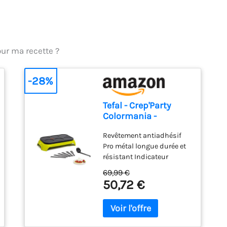
our ma recette ?
-28%
Tefal - Crep'Party
Colormania -
Crêpière électrique -
Revêtement antiadhésif
6 personnes
Pro métal longue durée et
résistant Indicateur
Thermo-Spot pour une
69,99 €
cuisson idéale Contour
50,72 €
thermoplastique pour une
utilisation sécurisée
Réparabilité15 ans,
Garantie 2 ans Système de