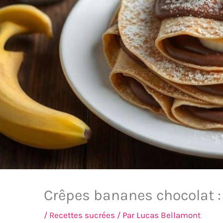
Crêpes bananes chocolat 
/
Recettes sucrées
/ Par
Lucas Bellamont