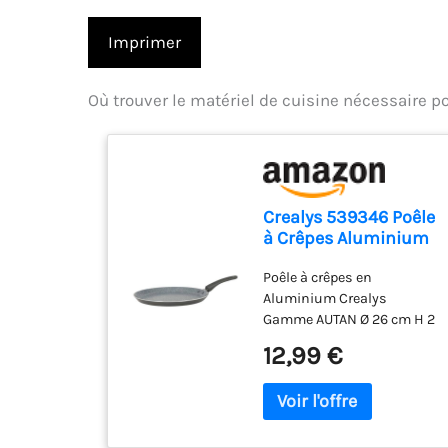
Imprimer
Où trouver le matériel de cuisine nécessaire p
Crealys 539346 Poêle
à Crêpes Aluminium
AUTAN Ø 26cm -
Poêle à crêpes en
Revêtement
Aluminium Crealys
Antiadhésif Sain en
Gamme AUTAN Ø 26 cm H 2
Céramique effet
cm - Revêtement
pierre - Crêpière
12,99 €
Antiadhésif Sain en
Coloris Gris - Manche
Céramique effet pierre -
thermorésistant
Coloris Gris Clair Cette
silicone - Tous feux
Crêpière est certifiée tous
dont induction
types de feux : induction,