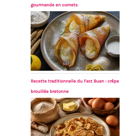
gourmande en cornets
Recette traditionnelle du Farz Buan : crêpe
brouillée bretonne