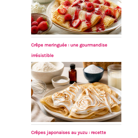
Crêpe meringuée : une gourmandise
irrésistible
Crêpes japonaises au yuzu : recette