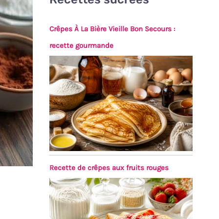
Crêpes À La Bière Vieille Bon Secours :
recette gourmande
Recette de crêpes aux fruits rouges